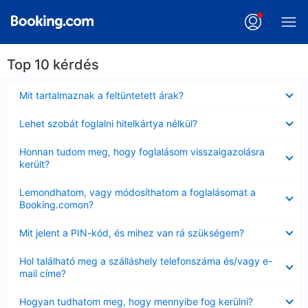
Top 10 kérdés
Bezárta
Mit tartalmaznak a feltüntetett árak?
Bezárta
Lehet szobát foglalni hitelkártya nélkül?
Bezárta
Honnan tudom meg, hogy foglalásom visszaigazolásra
került?
Bezárta
Lemondhatom, vagy módosíthatom a foglalásomat a
Booking.comon?
Bezárta
Mit jelent a PIN-kód, és mihez van rá szükségem?
Bezárta
Hol található meg a szálláshely telefonszáma és/vagy e-
mail címe?
Bezárta
Hogyan tudhatom meg, hogy mennyibe fog kerülni?