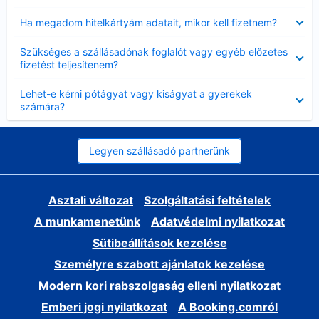
Bezárta
Ha megadom hitelkártyám adatait, mikor kell fizetnem?
Bezárta
Szükséges a szállásadónak foglalót vagy egyéb előzetes
fizetést teljesítenem?
Bezárta
Lehet-e kérni pótágyat vagy kiságyat a gyerekek
számára?
Legyen szállásadó partnerünk
Asztali változat
Szolgáltatási feltételek
A munkamenetünk
Adatvédelmi nyilatkozat
Sütibeállítások kezelése
Személyre szabott ajánlatok kezelése
Modern kori rabszolgaság elleni nyilatkozat
Emberi jogi nyilatkozat
A Booking.comról