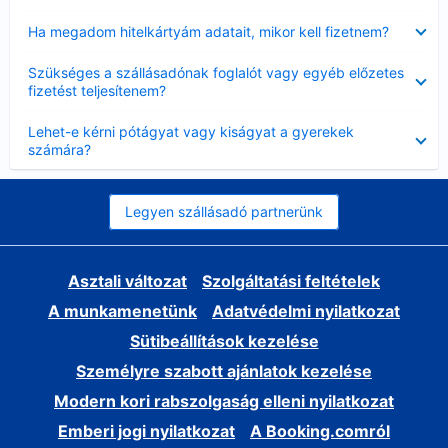
Bezárta
Ha megadom hitelkártyám adatait, mikor kell fizetnem?
Bezárta
Szükséges a szállásadónak foglalót vagy egyéb előzetes
fizetést teljesítenem?
Bezárta
Lehet-e kérni pótágyat vagy kiságyat a gyerekek
számára?
Legyen szállásadó partnerünk
Asztali változat
Szolgáltatási feltételek
A munkamenetünk
Adatvédelmi nyilatkozat
Sütibeállítások kezelése
Személyre szabott ajánlatok kezelése
Modern kori rabszolgaság elleni nyilatkozat
Emberi jogi nyilatkozat
A Booking.comról