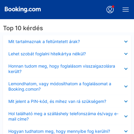
Top 10 kérdés
Bezárta
Mit tartalmaznak a feltüntetett árak?
Bezárta
Lehet szobát foglalni hitelkártya nélkül?
Bezárta
Honnan tudom meg, hogy foglalásom visszaigazolásra
került?
Bezárta
Lemondhatom, vagy módosíthatom a foglalásomat a
Booking.comon?
Bezárta
Mit jelent a PIN-kód, és mihez van rá szükségem?
Bezárta
Hol található meg a szálláshely telefonszáma és/vagy e-
mail címe?
Bezárta
Hogyan tudhatom meg, hogy mennyibe fog kerülni?