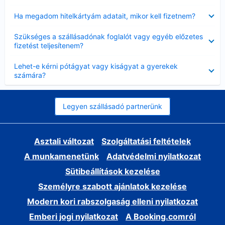
Bezárta
Ha megadom hitelkártyám adatait, mikor kell fizetnem?
Bezárta
Szükséges a szállásadónak foglalót vagy egyéb előzetes
fizetést teljesítenem?
Bezárta
Lehet-e kérni pótágyat vagy kiságyat a gyerekek
számára?
Legyen szállásadó partnerünk
Asztali változat
Szolgáltatási feltételek
A munkamenetünk
Adatvédelmi nyilatkozat
Sütibeállítások kezelése
Személyre szabott ajánlatok kezelése
Modern kori rabszolgaság elleni nyilatkozat
Emberi jogi nyilatkozat
A Booking.comról