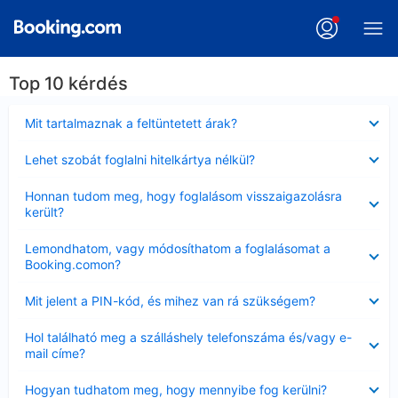
Top 10 kérdés
Bezárta
Mit tartalmaznak a feltüntetett árak?
Bezárta
Lehet szobát foglalni hitelkártya nélkül?
Bezárta
Honnan tudom meg, hogy foglalásom visszaigazolásra
került?
Bezárta
Lemondhatom, vagy módosíthatom a foglalásomat a
Booking.comon?
Bezárta
Mit jelent a PIN-kód, és mihez van rá szükségem?
Bezárta
Hol található meg a szálláshely telefonszáma és/vagy e-
mail címe?
Bezárta
Hogyan tudhatom meg, hogy mennyibe fog kerülni?