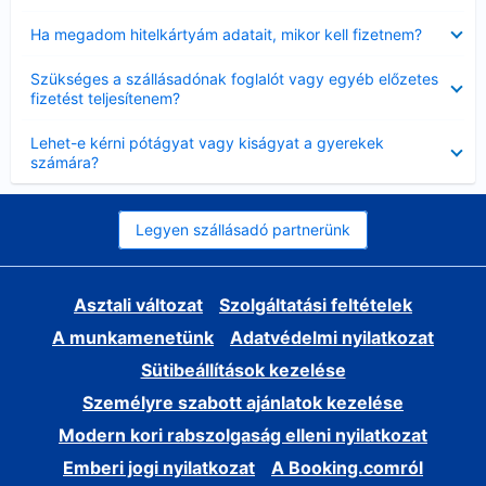
Bezárta
Ha megadom hitelkártyám adatait, mikor kell fizetnem?
Bezárta
Szükséges a szállásadónak foglalót vagy egyéb előzetes
fizetést teljesítenem?
Bezárta
Lehet-e kérni pótágyat vagy kiságyat a gyerekek
számára?
Legyen szállásadó partnerünk
Asztali változat
Szolgáltatási feltételek
A munkamenetünk
Adatvédelmi nyilatkozat
Sütibeállítások kezelése
Személyre szabott ajánlatok kezelése
Modern kori rabszolgaság elleni nyilatkozat
Emberi jogi nyilatkozat
A Booking.comról