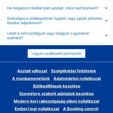
Bezárta
Ha megadom hitelkártyám adatait, mikor kell fizetnem?
Bezárta
Szükséges a szállásadónak foglalót vagy egyéb előzetes
fizetést teljesítenem?
Bezárta
Lehet-e kérni pótágyat vagy kiságyat a gyerekek
számára?
Legyen szállásadó partnerünk
Asztali változat
Szolgáltatási feltételek
A munkamenetünk
Adatvédelmi nyilatkozat
Sütibeállítások kezelése
Személyre szabott ajánlatok kezelése
Modern kori rabszolgaság elleni nyilatkozat
Emberi jogi nyilatkozat
A Booking.comról