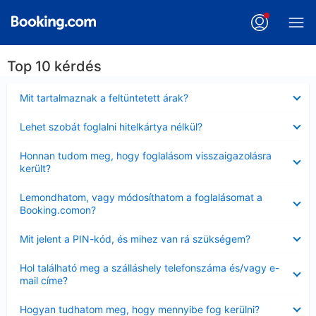
Top 10 kérdés
Bezárta
Mit tartalmaznak a feltüntetett árak?
Bezárta
Lehet szobát foglalni hitelkártya nélkül?
Bezárta
Honnan tudom meg, hogy foglalásom visszaigazolásra
került?
Bezárta
Lemondhatom, vagy módosíthatom a foglalásomat a
Booking.comon?
Bezárta
Mit jelent a PIN-kód, és mihez van rá szükségem?
Bezárta
Hol található meg a szálláshely telefonszáma és/vagy e-
mail címe?
Bezárta
Hogyan tudhatom meg, hogy mennyibe fog kerülni?