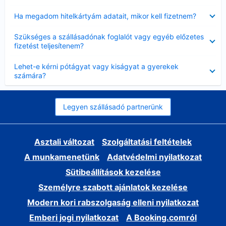
Bezárta
Ha megadom hitelkártyám adatait, mikor kell fizetnem?
Bezárta
Szükséges a szállásadónak foglalót vagy egyéb előzetes
fizetést teljesítenem?
Bezárta
Lehet-e kérni pótágyat vagy kiságyat a gyerekek
számára?
Legyen szállásadó partnerünk
Asztali változat
Szolgáltatási feltételek
A munkamenetünk
Adatvédelmi nyilatkozat
Sütibeállítások kezelése
Személyre szabott ajánlatok kezelése
Modern kori rabszolgaság elleni nyilatkozat
Emberi jogi nyilatkozat
A Booking.comról