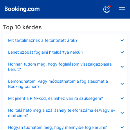
Top 10 kérdés
Bezárta
Mit tartalmaznak a feltüntetett árak?
Bezárta
Lehet szobát foglalni hitelkártya nélkül?
Bezárta
Honnan tudom meg, hogy foglalásom visszaigazolásra
került?
Bezárta
Lemondhatom, vagy módosíthatom a foglalásomat a
Booking.comon?
Bezárta
Mit jelent a PIN-kód, és mihez van rá szükségem?
Bezárta
Hol található meg a szálláshely telefonszáma és/vagy e-
mail címe?
Bezárta
Hogyan tudhatom meg, hogy mennyibe fog kerülni?