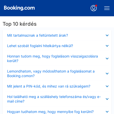
Top 10 kérdés
Bezárta
Mit tartalmaznak a feltüntetett árak?
Bezárta
Lehet szobát foglalni hitelkártya nélkül?
Bezárta
Honnan tudom meg, hogy foglalásom visszaigazolásra
került?
Bezárta
Lemondhatom, vagy módosíthatom a foglalásomat a
Booking.comon?
Bezárta
Mit jelent a PIN-kód, és mihez van rá szükségem?
Bezárta
Hol található meg a szálláshely telefonszáma és/vagy e-
mail címe?
Bezárta
Hogyan tudhatom meg, hogy mennyibe fog kerülni?