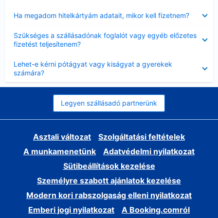
Bezárta
Ha megadom hitelkártyám adatait, mikor kell fizetnem?
Bezárta
Szükséges a szállásadónak foglalót vagy egyéb előzetes
fizetést teljesítenem?
Bezárta
Lehet-e kérni pótágyat vagy kiságyat a gyerekek
számára?
Legyen szállásadó partnerünk
Asztali változat
Szolgáltatási feltételek
A munkamenetünk
Adatvédelmi nyilatkozat
Sütibeállítások kezelése
Személyre szabott ajánlatok kezelése
Modern kori rabszolgaság elleni nyilatkozat
Emberi jogi nyilatkozat
A Booking.comról