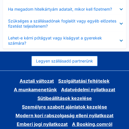
Bezárta
Ha megadom hitelkártyám adatait, mikor kell fizetnem?
Bezárta
Szükséges a szállásadónak foglalót vagy egyéb előzetes
fizetést teljesítenem?
Bezárta
Lehet-e kérni pótágyat vagy kiságyat a gyerekek
számára?
Legyen szállásadó partnerünk
Asztali változat
Szolgáltatási feltételek
A munkamenetünk
Adatvédelmi nyilatkozat
Sütibeállítások kezelése
Személyre szabott ajánlatok kezelése
Modern kori rabszolgaság elleni nyilatkozat
Emberi jogi nyilatkozat
A Booking.comról