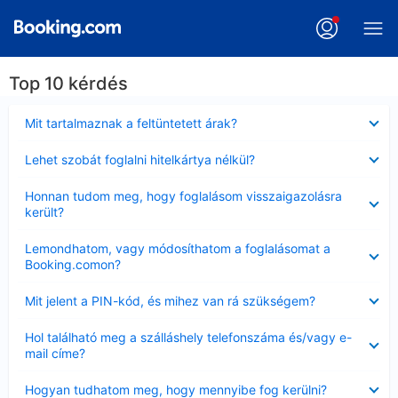
Top 10 kérdés
Bezárta
Mit tartalmaznak a feltüntetett árak?
Bezárta
Lehet szobát foglalni hitelkártya nélkül?
Bezárta
Honnan tudom meg, hogy foglalásom visszaigazolásra
került?
Bezárta
Lemondhatom, vagy módosíthatom a foglalásomat a
Booking.comon?
Bezárta
Mit jelent a PIN-kód, és mihez van rá szükségem?
Bezárta
Hol található meg a szálláshely telefonszáma és/vagy e-
mail címe?
Bezárta
Hogyan tudhatom meg, hogy mennyibe fog kerülni?