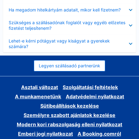
Bezárta
Ha megadom hitelkártyám adatait, mikor kell fizetnem?
Bezárta
Szükséges a szállásadónak foglalót vagy egyéb előzetes
fizetést teljesítenem?
Bezárta
Lehet-e kérni pótágyat vagy kiságyat a gyerekek
számára?
Legyen szállásadó partnerünk
Asztali változat
Szolgáltatási feltételek
A munkamenetünk
Adatvédelmi nyilatkozat
Sütibeállítások kezelése
Személyre szabott ajánlatok kezelése
Modern kori rabszolgaság elleni nyilatkozat
Emberi jogi nyilatkozat
A Booking.comról