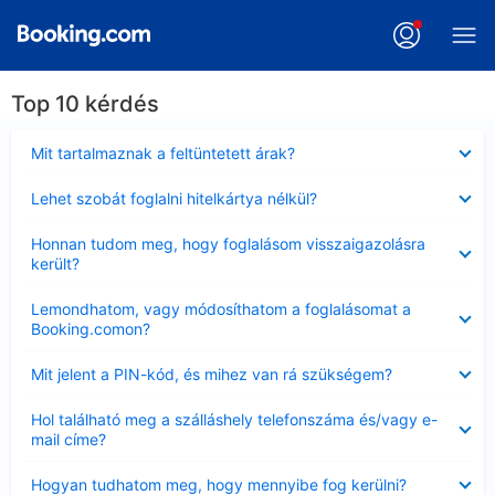
Top 10 kérdés
Bezárta
Mit tartalmaznak a feltüntetett árak?
Bezárta
Lehet szobát foglalni hitelkártya nélkül?
Bezárta
Honnan tudom meg, hogy foglalásom visszaigazolásra
került?
Bezárta
Lemondhatom, vagy módosíthatom a foglalásomat a
Booking.comon?
Bezárta
Mit jelent a PIN-kód, és mihez van rá szükségem?
Bezárta
Hol található meg a szálláshely telefonszáma és/vagy e-
mail címe?
Bezárta
Hogyan tudhatom meg, hogy mennyibe fog kerülni?