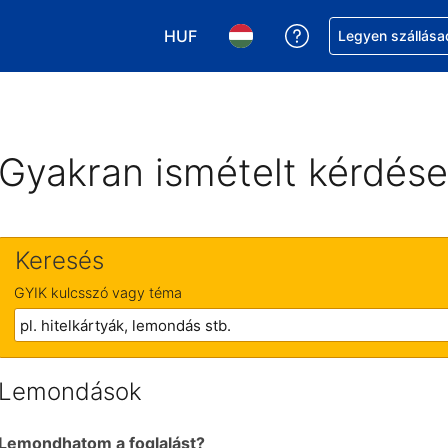
HUF
Segítség a foglalá
Legyen szállása
Válasszon pénznemet. Jelenlegi kivá
Válasszon nyelvet. Jelenleg 
Gyakran ismételt kérdés
Keresés
GYIK kulcsszó vagy téma
Lemondások
Lemondhatom a foglalást?