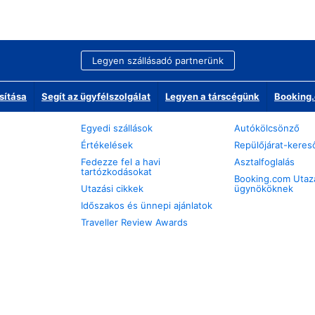
Legyen szállásadó partnerünk
sítása
Segít az ügyfélszolgálat
Legyen a társcégünk
Booking.
Egyedi szállások
Autókölcsönző
Értékelések
Repülőjárat-keres
Fedezze fel a havi
Asztalfoglalás
tartózkodásokat
Booking.com Utaz
Utazási cikkek
ügynököknek
Időszakos és ünnepi ajánlatok
Traveller Review Awards