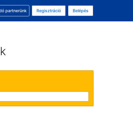
ssal
dó partnerünk
Regisztráció
Belépés
lasztott pénznem: magyar forint
kiválasztott nyelv: Magyar
ek