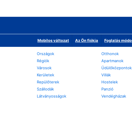
Mobilos változat
Az Ön fiókja
Foglalás módo
Országok
Otthonok
Régiók
Apartmanok
Városok
Üdülőközpontok
Kerületek
Villák
Repülőterek
Hostelek
Szállodák
Panzió
Látványosságok
Vendégházak