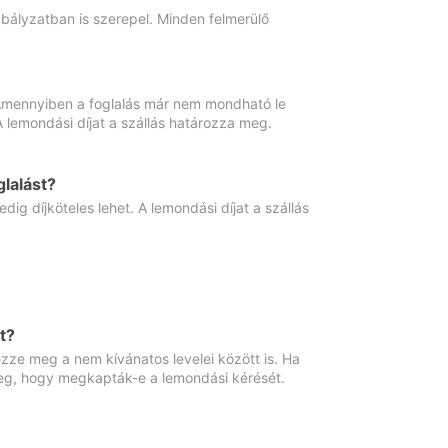
abályzatban is szerepel. Minden felmerülő
. Amennyiben a foglalás már nem mondható le
 A lemondási díjat a szállás határozza meg.
lalást?
ig díjköteles lehet. A lemondási díjat a szállás
t?
ze meg a nem kívánatos levelei között is. Ha
 meg, hogy megkapták-e a lemondási kérését.