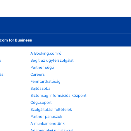
com for Business
A Booking.comról
ő
Segít az ügyfélszolgálat
Partner súgó
ási
Careers
Fenntarthatóság
Sajtószoba
Biztonság információs központ
Cégcsoport
Szolgáltatási feltételek
Partner panaszok
A munkamenetünk
Adatvédelmi nyilatkozat