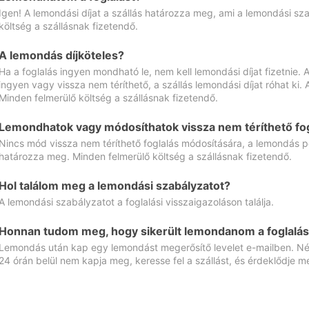
Igen! A lemondási díjat a szállás határozza meg, ami a lemondási sz
költség a szállásnak fizetendő.
A lemondás díjköteles?
Ha a foglalás ingyen mondható le, nem kell lemondási díjat fizetnie
ingyen vagy vissza nem téríthető, a szállás lemondási díjat róhat ki.
Minden felmerülő költség a szállásnak fizetendő.
Lemondhatok vagy módosíthatok vissza nem téríthető fog
Nincs mód vissza nem téríthető foglalás módosítására, a lemondás ped
határozza meg. Minden felmerülő költség a szállásnak fizetendő.
Hol találom meg a lemondási szabályzatot?
A lemondási szabályzatot a foglalási visszaigazoláson találja.
Honnan tudom meg, hogy sikerült lemondanom a foglalás
Lemondás után kap egy lemondást megerősítő levelet e-mailben. Néz
24 órán belül nem kapja meg, keresse fel a szállást, és érdeklődje