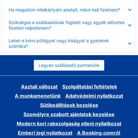
Bezárta
Ha megadom hitelkártyám adatait, mikor kell fizetnem?
Bezárta
Szükséges a szállásadónak foglalót vagy egyéb előzetes
fizetést teljesítenem?
Bezárta
Lehet-e kérni pótágyat vagy kiságyat a gyerekek
számára?
Legyen szállásadó partnerünk
Asztali változat
Szolgáltatási feltételek
A munkamenetünk
Adatvédelmi nyilatkozat
Sütibeállítások kezelése
Személyre szabott ajánlatok kezelése
Modern kori rabszolgaság elleni nyilatkozat
Emberi jogi nyilatkozat
A Booking.comról