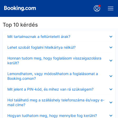
Top 10 kérdés
Bezárta
Mit tartalmaznak a feltüntetett árak?
Bezárta
Lehet szobát foglalni hitelkártya nélkül?
Bezárta
Honnan tudom meg, hogy foglalásom visszaigazolásra
került?
Bezárta
Lemondhatom, vagy módosíthatom a foglalásomat a
Booking.comon?
Bezárta
Mit jelent a PIN-kód, és mihez van rá szükségem?
Bezárta
Hol található meg a szálláshely telefonszáma és/vagy e-
mail címe?
Bezárta
Hogyan tudhatom meg, hogy mennyibe fog kerülni?