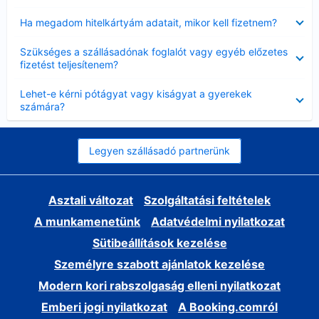
Bezárta
Ha megadom hitelkártyám adatait, mikor kell fizetnem?
Bezárta
Szükséges a szállásadónak foglalót vagy egyéb előzetes
fizetést teljesítenem?
Bezárta
Lehet-e kérni pótágyat vagy kiságyat a gyerekek
számára?
Legyen szállásadó partnerünk
Asztali változat
Szolgáltatási feltételek
A munkamenetünk
Adatvédelmi nyilatkozat
Sütibeállítások kezelése
Személyre szabott ajánlatok kezelése
Modern kori rabszolgaság elleni nyilatkozat
Emberi jogi nyilatkozat
A Booking.comról