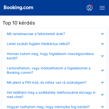
Top 10 kérdés
Bezárta
Mit tartalmaznak a feltüntetett árak?
Bezárta
Lehet szobát foglalni hitelkártya nélkül?
Bezárta
Honnan tudom meg, hogy foglalásom visszaigazolásra
került?
Bezárta
Lemondhatom, vagy módosíthatom a foglalásomat a
Booking.comon?
Bezárta
Mit jelent a PIN-kód, és mihez van rá szükségem?
Bezárta
Hol található meg a szálláshely telefonszáma és/vagy e-
mail címe?
Bezárta
Hogyan tudhatom meg, hogy mennyibe fog kerülni?