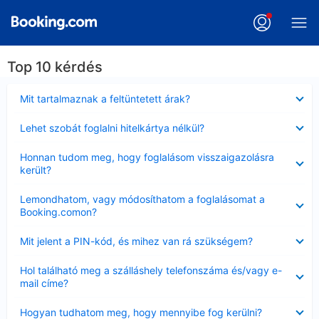
Top 10 kérdés
Bezárta
Mit tartalmaznak a feltüntetett árak?
Bezárta
Lehet szobát foglalni hitelkártya nélkül?
Bezárta
Honnan tudom meg, hogy foglalásom visszaigazolásra
került?
Bezárta
Lemondhatom, vagy módosíthatom a foglalásomat a
Booking.comon?
Bezárta
Mit jelent a PIN-kód, és mihez van rá szükségem?
Bezárta
Hol található meg a szálláshely telefonszáma és/vagy e-
mail címe?
Bezárta
Hogyan tudhatom meg, hogy mennyibe fog kerülni?