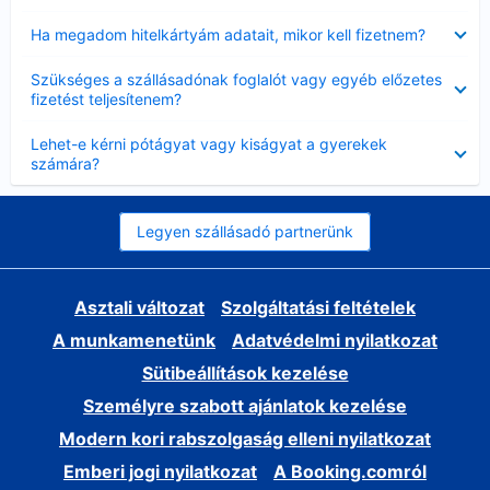
Bezárta
Ha megadom hitelkártyám adatait, mikor kell fizetnem?
Bezárta
Szükséges a szállásadónak foglalót vagy egyéb előzetes
fizetést teljesítenem?
Bezárta
Lehet-e kérni pótágyat vagy kiságyat a gyerekek
számára?
Legyen szállásadó partnerünk
Asztali változat
Szolgáltatási feltételek
A munkamenetünk
Adatvédelmi nyilatkozat
Sütibeállítások kezelése
Személyre szabott ajánlatok kezelése
Modern kori rabszolgaság elleni nyilatkozat
Emberi jogi nyilatkozat
A Booking.comról