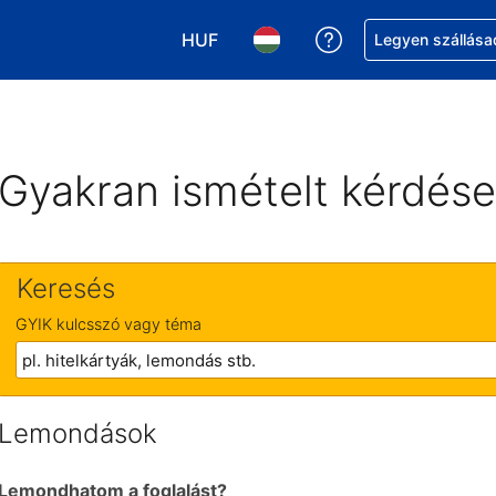
HUF
Segítség a foglalá
Legyen szállása
Válasszon pénznemet. Jelenlegi kivá
Válasszon nyelvet. Jelenleg 
Gyakran ismételt kérdés
Keresés
GYIK kulcsszó vagy téma
Lemondások
Lemondhatom a foglalást?