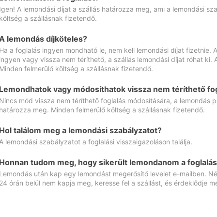
Igen! A lemondási díjat a szállás határozza meg, ami a lemondási sz
költség a szállásnak fizetendő.
A lemondás díjköteles?
Ha a foglalás ingyen mondható le, nem kell lemondási díjat fizetnie
ingyen vagy vissza nem téríthető, a szállás lemondási díjat róhat ki.
Minden felmerülő költség a szállásnak fizetendő.
Lemondhatok vagy módosíthatok vissza nem téríthető fog
Nincs mód vissza nem téríthető foglalás módosítására, a lemondás ped
határozza meg. Minden felmerülő költség a szállásnak fizetendő.
Hol találom meg a lemondási szabályzatot?
A lemondási szabályzatot a foglalási visszaigazoláson találja.
Honnan tudom meg, hogy sikerült lemondanom a foglalás
Lemondás után kap egy lemondást megerősítő levelet e-mailben. Néz
24 órán belül nem kapja meg, keresse fel a szállást, és érdeklődje