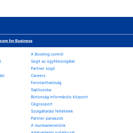
com for Business
A Booking.comról
ő
Segít az ügyfélszolgálat
Partner súgó
ási
Careers
Fenntarthatóság
Sajtószoba
Biztonság információs központ
Cégcsoport
Szolgáltatási feltételek
Partner panaszok
A munkamenetünk
Adatvédelmi nyilatkozat