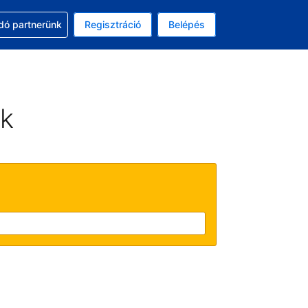
ssal
dó partnerünk
Regisztráció
Belépés
lasztott pénznem: magyar forint
kiválasztott nyelv: Magyar
ek