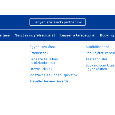
Legyen szállásadó partnerünk
sítása
Segít az ügyfélszolgálat
Legyen a társcégünk
Booking.
Egyedi szállások
Autókölcsönző
Értékelések
Repülőjárat-keres
Fedezze fel a havi
Asztalfoglalás
tartózkodásokat
Booking.com Utaz
Utazási cikkek
ügynököknek
Időszakos és ünnepi ajánlatok
Traveller Review Awards