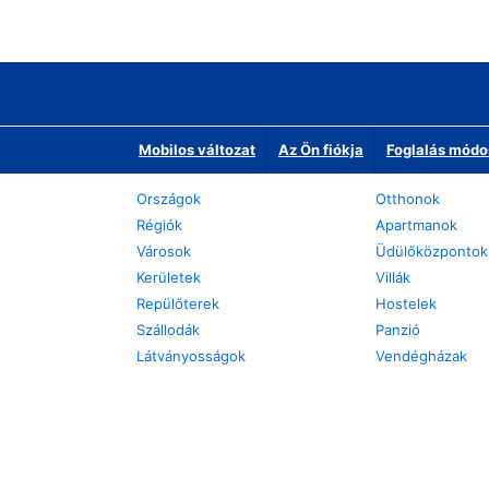
Mobilos változat
Az Ön fiókja
Foglalás módo
Országok
Otthonok
Régiók
Apartmanok
Városok
Üdülőközpontok
Kerületek
Villák
Repülőterek
Hostelek
Szállodák
Panzió
Látványosságok
Vendégházak