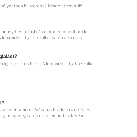
abályzatban is szerepel. Minden felmerülő
. Amennyiben a foglalás már nem mondható le
 A lemondási díjat a szállás határozza meg.
lalást?
ig díjköteles lehet. A lemondási díjat a szállás
t?
ze meg a nem kívánatos levelei között is. Ha
 meg, hogy megkapták-e a lemondási kérését.