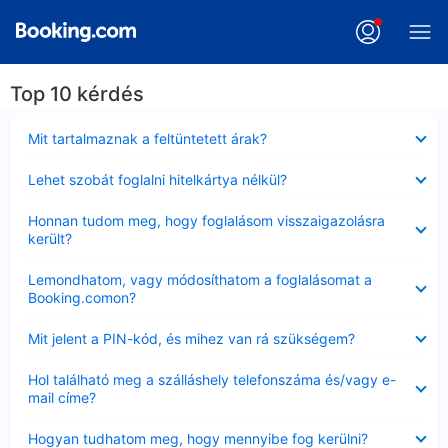
Top 10 kérdés
Bezárta
Mit tartalmaznak a feltüntetett árak?
Bezárta
Lehet szobát foglalni hitelkártya nélkül?
Bezárta
Honnan tudom meg, hogy foglalásom visszaigazolásra
került?
Bezárta
Lemondhatom, vagy módosíthatom a foglalásomat a
Booking.comon?
Bezárta
Mit jelent a PIN-kód, és mihez van rá szükségem?
Bezárta
Hol található meg a szálláshely telefonszáma és/vagy e-
mail címe?
Bezárta
Hogyan tudhatom meg, hogy mennyibe fog kerülni?