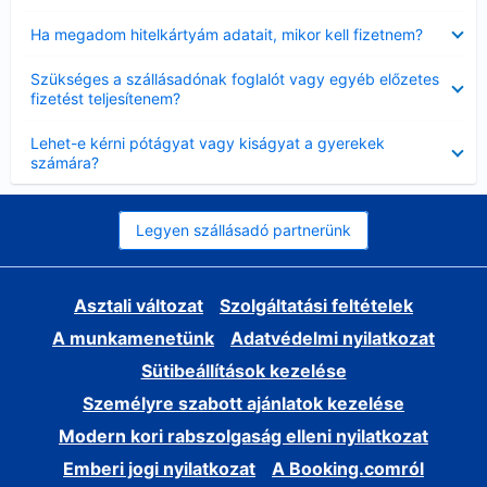
Bezárta
Ha megadom hitelkártyám adatait, mikor kell fizetnem?
Bezárta
Szükséges a szállásadónak foglalót vagy egyéb előzetes
fizetést teljesítenem?
Bezárta
Lehet-e kérni pótágyat vagy kiságyat a gyerekek
számára?
Legyen szállásadó partnerünk
Asztali változat
Szolgáltatási feltételek
A munkamenetünk
Adatvédelmi nyilatkozat
Sütibeállítások kezelése
Személyre szabott ajánlatok kezelése
Modern kori rabszolgaság elleni nyilatkozat
Emberi jogi nyilatkozat
A Booking.comról