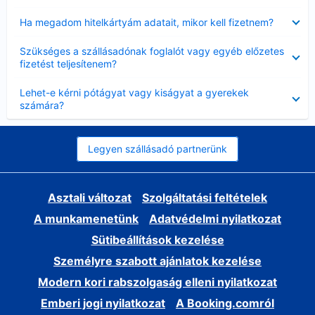
Bezárta
Ha megadom hitelkártyám adatait, mikor kell fizetnem?
Bezárta
Szükséges a szállásadónak foglalót vagy egyéb előzetes
fizetést teljesítenem?
Bezárta
Lehet-e kérni pótágyat vagy kiságyat a gyerekek
számára?
Legyen szállásadó partnerünk
Asztali változat
Szolgáltatási feltételek
A munkamenetünk
Adatvédelmi nyilatkozat
Sütibeállítások kezelése
Személyre szabott ajánlatok kezelése
Modern kori rabszolgaság elleni nyilatkozat
Emberi jogi nyilatkozat
A Booking.comról