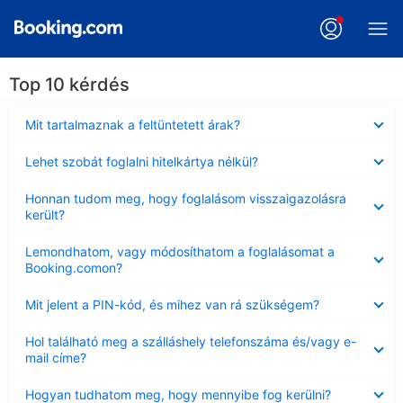
Top 10 kérdés
Bezárta
Mit tartalmaznak a feltüntetett árak?
Bezárta
Lehet szobát foglalni hitelkártya nélkül?
Bezárta
Honnan tudom meg, hogy foglalásom visszaigazolásra
került?
Bezárta
Lemondhatom, vagy módosíthatom a foglalásomat a
Booking.comon?
Bezárta
Mit jelent a PIN-kód, és mihez van rá szükségem?
Bezárta
Hol található meg a szálláshely telefonszáma és/vagy e-
mail címe?
Bezárta
Hogyan tudhatom meg, hogy mennyibe fog kerülni?