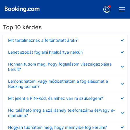
Top 10 kérdés
Bezárta
Mit tartalmaznak a feltüntetett árak?
Bezárta
Lehet szobát foglalni hitelkártya nélkül?
Bezárta
Honnan tudom meg, hogy foglalásom visszaigazolásra
került?
Bezárta
Lemondhatom, vagy módosíthatom a foglalásomat a
Booking.comon?
Bezárta
Mit jelent a PIN-kód, és mihez van rá szükségem?
Bezárta
Hol található meg a szálláshely telefonszáma és/vagy e-
mail címe?
Bezárta
Hogyan tudhatom meg, hogy mennyibe fog kerülni?