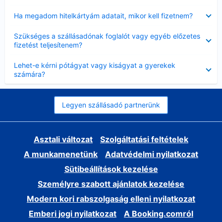
Bezárta
Ha megadom hitelkártyám adatait, mikor kell fizetnem?
Bezárta
Szükséges a szállásadónak foglalót vagy egyéb előzetes
fizetést teljesítenem?
Bezárta
Lehet-e kérni pótágyat vagy kiságyat a gyerekek
számára?
Legyen szállásadó partnerünk
Asztali változat
Szolgáltatási feltételek
A munkamenetünk
Adatvédelmi nyilatkozat
Sütibeállítások kezelése
Személyre szabott ajánlatok kezelése
Modern kori rabszolgaság elleni nyilatkozat
Emberi jogi nyilatkozat
A Booking.comról