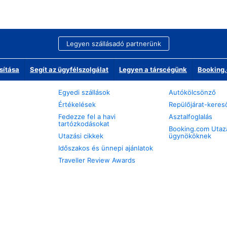
Legyen szállásadó partnerünk
sítása
Segít az ügyfélszolgálat
Legyen a társcégünk
Booking.
Egyedi szállások
Autókölcsönző
Értékelések
Repülőjárat-keres
Fedezze fel a havi
Asztalfoglalás
tartózkodásokat
Booking.com Utaz
Utazási cikkek
ügynököknek
Időszakos és ünnepi ajánlatok
Traveller Review Awards