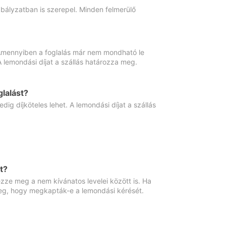
abályzatban is szerepel. Minden felmerülő
. Amennyiben a foglalás már nem mondható le
 A lemondási díjat a szállás határozza meg.
lalást?
ig díjköteles lehet. A lemondási díjat a szállás
t?
ze meg a nem kívánatos levelei között is. Ha
 meg, hogy megkapták-e a lemondási kérését.