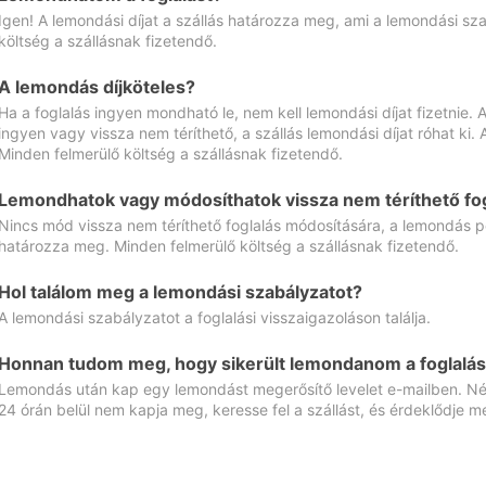
Igen! A lemondási díjat a szállás határozza meg, ami a lemondási sz
költség a szállásnak fizetendő.
A lemondás díjköteles?
Ha a foglalás ingyen mondható le, nem kell lemondási díjat fizetnie
ingyen vagy vissza nem téríthető, a szállás lemondási díjat róhat ki.
Minden felmerülő költség a szállásnak fizetendő.
Lemondhatok vagy módosíthatok vissza nem téríthető fog
Nincs mód vissza nem téríthető foglalás módosítására, a lemondás ped
határozza meg. Minden felmerülő költség a szállásnak fizetendő.
Hol találom meg a lemondási szabályzatot?
A lemondási szabályzatot a foglalási visszaigazoláson találja.
Honnan tudom meg, hogy sikerült lemondanom a foglalás
Lemondás után kap egy lemondást megerősítő levelet e-mailben. Néz
24 órán belül nem kapja meg, keresse fel a szállást, és érdeklődje