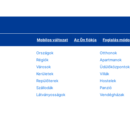
Mobilos változat
Az Ön fiókja
Foglalás módo
Országok
Otthonok
Régiók
Apartmanok
Városok
Üdülőközpontok
Kerületek
Villák
Repülőterek
Hostelek
Szállodák
Panzió
Látványosságok
Vendégházak