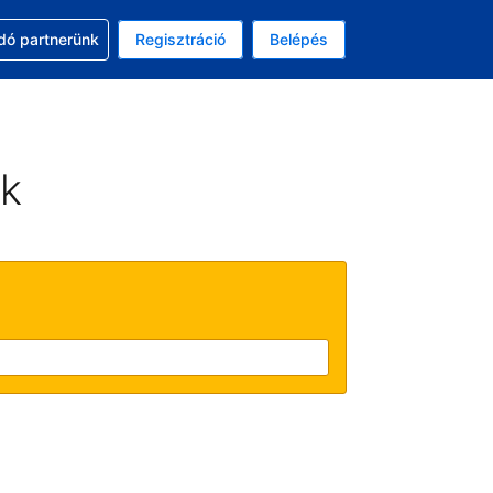
ssal
dó partnerünk
Regisztráció
Belépés
lasztott pénznem: magyar forint
kiválasztott nyelv: Magyar
ek