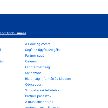
com for Business
A Booking.comról
ő
Segít az ügyfélszolgálat
Partner súgó
ási
Careers
Fenntarthatóság
Sajtószoba
Biztonság információs központ
Cégcsoport
Szolgáltatási feltételek
Partner panaszok
A munkamenetünk
Adatvédelmi nyilatkozat