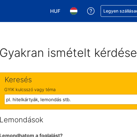
HUF
Segítség a foglalá
Legyen szállása
Válasszon pénznemet. Jelenlegi kivá
Válasszon nyelvet. Jelenleg 
Gyakran ismételt kérdés
Keresés
GYIK kulcsszó vagy téma
Lemondások
Lemondhatom a foglalást?