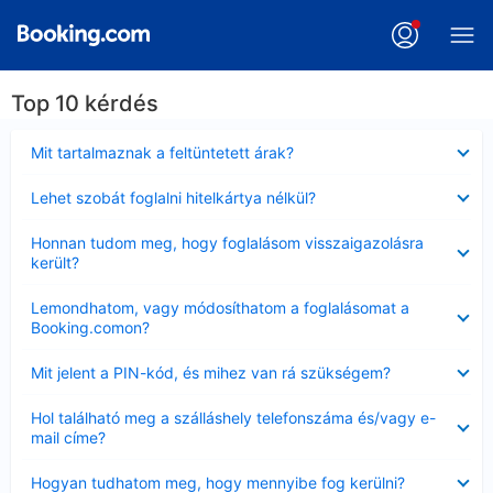
Top 10 kérdés
Bezárta
Mit tartalmaznak a feltüntetett árak?
Bezárta
Lehet szobát foglalni hitelkártya nélkül?
Bezárta
Honnan tudom meg, hogy foglalásom visszaigazolásra
került?
Bezárta
Lemondhatom, vagy módosíthatom a foglalásomat a
Booking.comon?
Bezárta
Mit jelent a PIN-kód, és mihez van rá szükségem?
Bezárta
Hol található meg a szálláshely telefonszáma és/vagy e-
mail címe?
Bezárta
Hogyan tudhatom meg, hogy mennyibe fog kerülni?