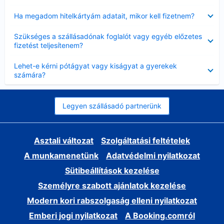
Bezárta
Ha megadom hitelkártyám adatait, mikor kell fizetnem?
Bezárta
Szükséges a szállásadónak foglalót vagy egyéb előzetes
fizetést teljesítenem?
Bezárta
Lehet-e kérni pótágyat vagy kiságyat a gyerekek
számára?
Legyen szállásadó partnerünk
Asztali változat
Szolgáltatási feltételek
A munkamenetünk
Adatvédelmi nyilatkozat
Sütibeállítások kezelése
Személyre szabott ajánlatok kezelése
Modern kori rabszolgaság elleni nyilatkozat
Emberi jogi nyilatkozat
A Booking.comról