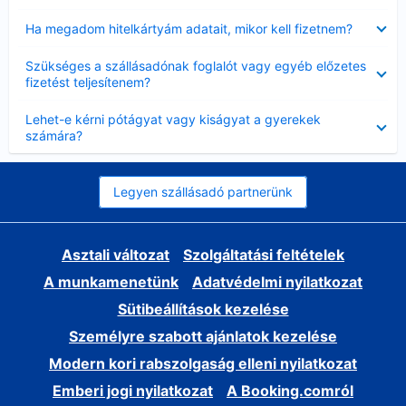
Bezárta
Ha megadom hitelkártyám adatait, mikor kell fizetnem?
Bezárta
Szükséges a szállásadónak foglalót vagy egyéb előzetes
fizetést teljesítenem?
Bezárta
Lehet-e kérni pótágyat vagy kiságyat a gyerekek
számára?
Legyen szállásadó partnerünk
Asztali változat
Szolgáltatási feltételek
A munkamenetünk
Adatvédelmi nyilatkozat
Sütibeállítások kezelése
Személyre szabott ajánlatok kezelése
Modern kori rabszolgaság elleni nyilatkozat
Emberi jogi nyilatkozat
A Booking.comról