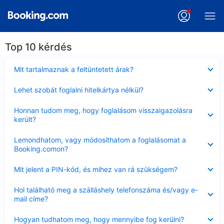
Top 10 kérdés
Bezárta
Mit tartalmaznak a feltüntetett árak?
Bezárta
Lehet szobát foglalni hitelkártya nélkül?
Bezárta
Honnan tudom meg, hogy foglalásom visszaigazolásra
került?
Bezárta
Lemondhatom, vagy módosíthatom a foglalásomat a
Booking.comon?
Bezárta
Mit jelent a PIN-kód, és mihez van rá szükségem?
Bezárta
Hol található meg a szálláshely telefonszáma és/vagy e-
mail címe?
Bezárta
Hogyan tudhatom meg, hogy mennyibe fog kerülni?