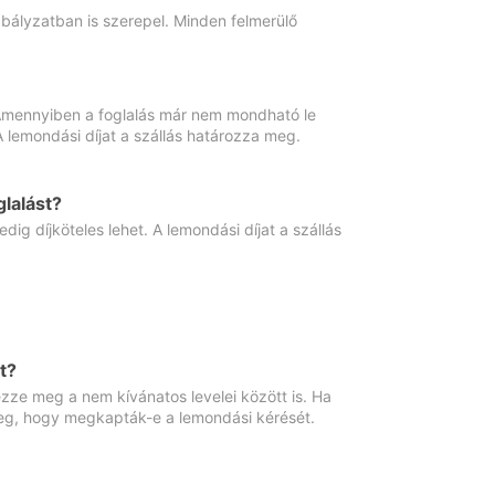
abályzatban is szerepel. Minden felmerülő
. Amennyiben a foglalás már nem mondható le
 A lemondási díjat a szállás határozza meg.
lalást?
ig díjköteles lehet. A lemondási díjat a szállás
t?
ze meg a nem kívánatos levelei között is. Ha
 meg, hogy megkapták-e a lemondási kérését.