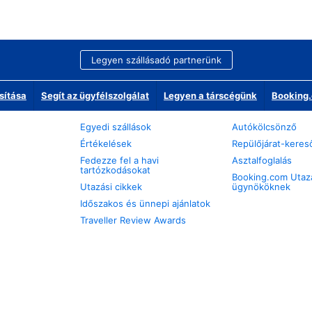
Legyen szállásadó partnerünk
sítása
Segít az ügyfélszolgálat
Legyen a társcégünk
Booking.
Egyedi szállások
Autókölcsönző
Értékelések
Repülőjárat-keres
Fedezze fel a havi
Asztalfoglalás
tartózkodásokat
Booking.com Utaz
Utazási cikkek
ügynököknek
Időszakos és ünnepi ajánlatok
Traveller Review Awards