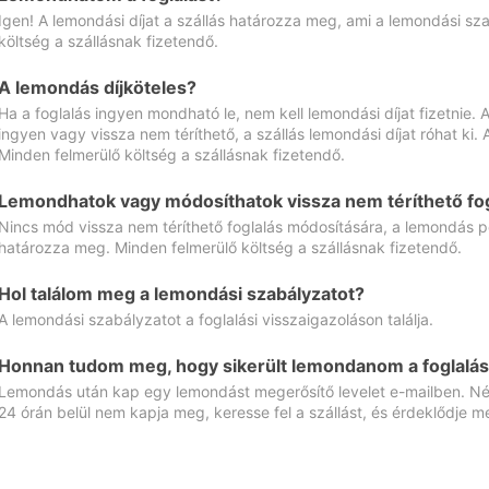
Igen! A lemondási díjat a szállás határozza meg, ami a lemondási sz
költség a szállásnak fizetendő.
A lemondás díjköteles?
Ha a foglalás ingyen mondható le, nem kell lemondási díjat fizetnie
ingyen vagy vissza nem téríthető, a szállás lemondási díjat róhat ki.
Minden felmerülő költség a szállásnak fizetendő.
Lemondhatok vagy módosíthatok vissza nem téríthető fog
Nincs mód vissza nem téríthető foglalás módosítására, a lemondás ped
határozza meg. Minden felmerülő költség a szállásnak fizetendő.
Hol találom meg a lemondási szabályzatot?
A lemondási szabályzatot a foglalási visszaigazoláson találja.
Honnan tudom meg, hogy sikerült lemondanom a foglalás
Lemondás után kap egy lemondást megerősítő levelet e-mailben. Néz
24 órán belül nem kapja meg, keresse fel a szállást, és érdeklődje