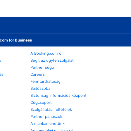
com for Business
A Booking.comról
ő
Segít az ügyfélszolgálat
Partner súgó
ási
Careers
Fenntarthatóság
Sajtószoba
Biztonság információs központ
Cégcsoport
Szolgáltatási feltételek
Partner panaszok
A munkamenetünk
Adatvédelmi nyilatkozat