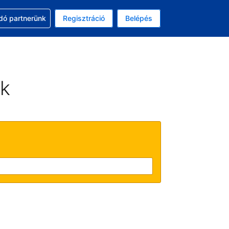
ssal
dó partnerünk
Regisztráció
Belépés
asztott pénznem: amerikai dollár
kiválasztott nyelv: Magyar
ek