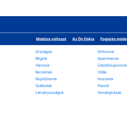
Mobilos változat
Az Ön fiókja
Foglalás módo
Országok
Otthonok
Régiók
Apartmanok
Városok
Üdülőközpontok
Kerületek
Villák
Repülőterek
Hostelek
Szállodák
Panzió
Látványosságok
Vendégházak