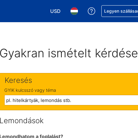
USD
Segítség a foglalá
Legyen szállása
Válasszon pénznemet. Jelenlegi kivál
Válasszon nyelvet. Jelenleg 
Gyakran ismételt kérdés
Keresés
GYIK kulcsszó vagy téma
Lemondások
Lemondhatom a foglalást?