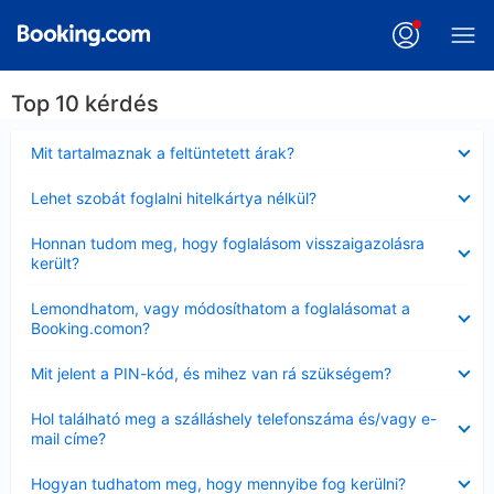
Top 10 kérdés
Bezárta
Mit tartalmaznak a feltüntetett árak?
Bezárta
Lehet szobát foglalni hitelkártya nélkül?
Bezárta
Honnan tudom meg, hogy foglalásom visszaigazolásra
került?
Bezárta
Lemondhatom, vagy módosíthatom a foglalásomat a
Booking.comon?
Bezárta
Mit jelent a PIN-kód, és mihez van rá szükségem?
Bezárta
Hol található meg a szálláshely telefonszáma és/vagy e-
mail címe?
Bezárta
Hogyan tudhatom meg, hogy mennyibe fog kerülni?