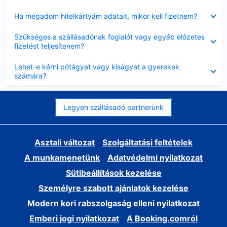
Bezárta
Ha megadom hitelkártyám adatait, mikor kell fizetnem?
Bezárta
Szükséges a szállásadónak foglalót vagy egyéb előzetes
fizetést teljesítenem?
Bezárta
Lehet-e kérni pótágyat vagy kiságyat a gyerekek
számára?
Legyen szállásadó partnerünk
Asztali változat
Szolgáltatási feltételek
A munkamenetünk
Adatvédelmi nyilatkozat
Sütibeállítások kezelése
Személyre szabott ajánlatok kezelése
Modern kori rabszolgaság elleni nyilatkozat
Emberi jogi nyilatkozat
A Booking.comról