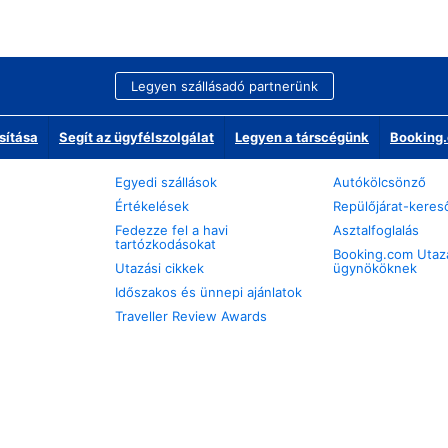
Legyen szállásadó partnerünk
sítása
Segít az ügyfélszolgálat
Legyen a társcégünk
Booking.
Egyedi szállások
Autókölcsönző
Értékelések
Repülőjárat-keres
Fedezze fel a havi
Asztalfoglalás
tartózkodásokat
Booking.com Utaz
Utazási cikkek
ügynököknek
Időszakos és ünnepi ajánlatok
Traveller Review Awards