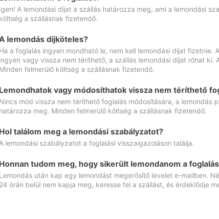
Igen! A lemondási díjat a szállás határozza meg, ami a lemondási sz
költség a szállásnak fizetendő.
A lemondás díjköteles?
Ha a foglalás ingyen mondható le, nem kell lemondási díjat fizetnie
ingyen vagy vissza nem téríthető, a szállás lemondási díjat róhat ki.
Minden felmerülő költség a szállásnak fizetendő.
Lemondhatok vagy módosíthatok vissza nem téríthető fog
Nincs mód vissza nem téríthető foglalás módosítására, a lemondás ped
határozza meg. Minden felmerülő költség a szállásnak fizetendő.
Hol találom meg a lemondási szabályzatot?
A lemondási szabályzatot a foglalási visszaigazoláson találja.
Honnan tudom meg, hogy sikerült lemondanom a foglalás
Lemondás után kap egy lemondást megerősítő levelet e-mailben. Néz
24 órán belül nem kapja meg, keresse fel a szállást, és érdeklődje