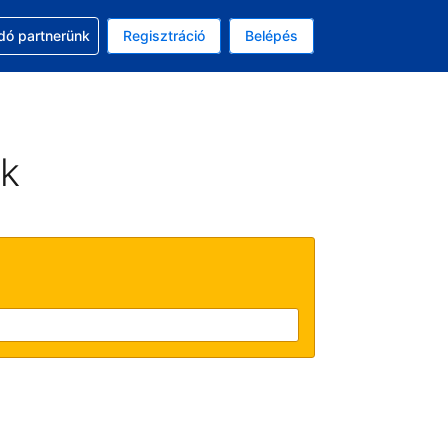
ssal
dó partnerünk
Regisztráció
Belépés
asztott pénznem: amerikai dollár
kiválasztott nyelv: Magyar
ek