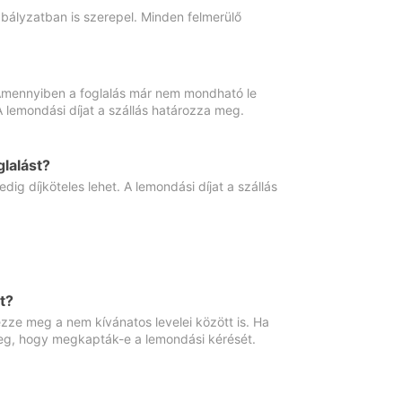
abályzatban is szerepel. Minden felmerülő
. Amennyiben a foglalás már nem mondható le
 A lemondási díjat a szállás határozza meg.
lalást?
ig díjköteles lehet. A lemondási díjat a szállás
t?
ze meg a nem kívánatos levelei között is. Ha
 meg, hogy megkapták-e a lemondási kérését.