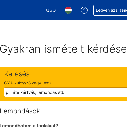
USD
Segítség a foglalá
Legyen szállása
Válasszon pénznemet. Jelenlegi kivál
Válasszon nyelvet. Jelenleg 
Gyakran ismételt kérdés
Keresés
GYIK kulcsszó vagy téma
Lemondások
Lemondhatom a foglalást?