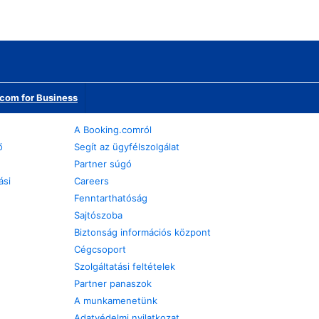
com for Business
A Booking.comról
ő
Segít az ügyfélszolgálat
Partner súgó
ási
Careers
Fenntarthatóság
Sajtószoba
Biztonság információs központ
Cégcsoport
Szolgáltatási feltételek
Partner panaszok
A munkamenetünk
Adatvédelmi nyilatkozat