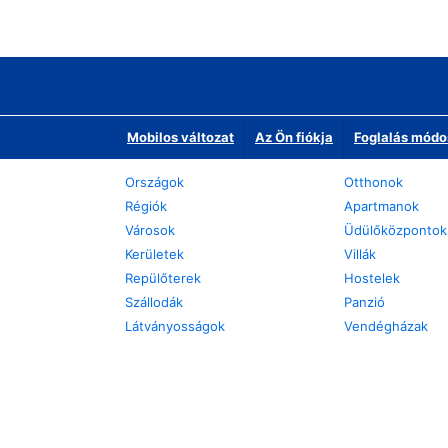
Mobilos változat
Az Ön fiókja
Foglalás módo
Országok
Otthonok
Régiók
Apartmanok
Városok
Üdülőközpontok
Kerületek
Villák
Repülőterek
Hostelek
Szállodák
Panzió
Látványosságok
Vendégházak