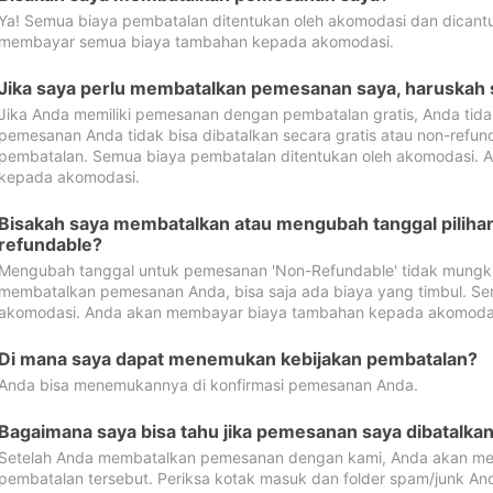
Ya! Semua biaya pembatalan ditentukan oleh akomodasi dan dican
membayar semua biaya tambahan kepada akomodasi.
Jika saya perlu membatalkan pemesanan saya, haruskah
Jika Anda memiliki pemesanan dengan pembatalan gratis, Anda tid
pemesanan Anda tidak bisa dibatalkan secara gratis atau non-refun
pembatalan. Semua biaya pembatalan ditentukan oleh akomodasi.
kepada akomodasi.
Bisakah saya membatalkan atau mengubah tanggal pilih
refundable?
Mengubah tanggal untuk pemesanan 'Non-Refundable' tidak mungkin
membatalkan pemesanan Anda, bisa saja ada biaya yang timbul. Se
akomodasi. Anda akan membayar biaya tambahan kepada akomoda
Di mana saya dapat menemukan kebijakan pembatalan?
Anda bisa menemukannya di konfirmasi pemesanan Anda.
Bagaimana saya bisa tahu jika pemesanan saya dibatalka
Setelah Anda membatalkan pemesanan dengan kami, Anda akan me
pembatalan tersebut. Periksa kotak masuk dan folder spam/junk An