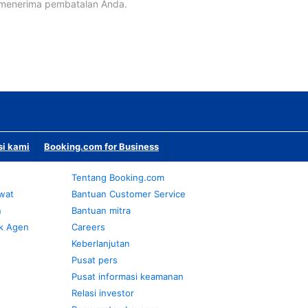
 menerima pembatalan Anda.
si kami
Booking.com for Business
Tentang Booking.com
awat
Bantuan Customer Service
n
Bantuan mitra
k Agen
Careers
Keberlanjutan
Pusat pers
Pusat informasi keamanan
Relasi investor