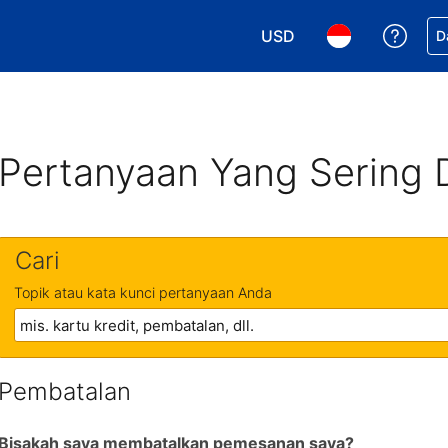
USD
Dapa
D
Pilih mata uang Anda. M
Pilih bahasa An
Pertanyaan Yang Sering 
Cari
Topik atau kata kunci pertanyaan Anda
Pembatalan
Bisakah saya membatalkan pemesanan saya?