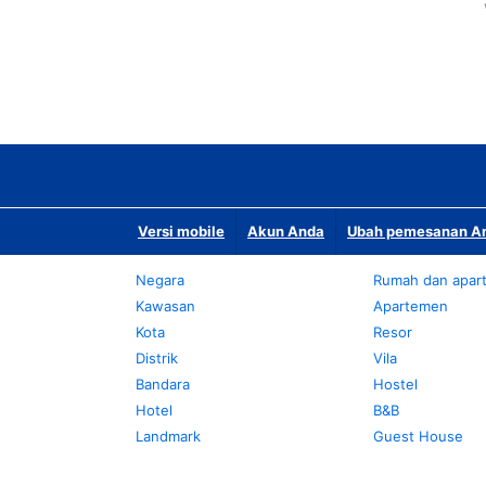
Versi mobile
Akun Anda
Ubah pemesanan An
Negara
Rumah dan apar
Kawasan
Apartemen
Kota
Resor
Distrik
Vila
Bandara
Hostel
Hotel
B&B
Landmark
Guest House