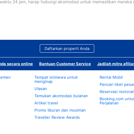
waktu 24 jam, harap hubungi akomodasi untuk memastikan mereka
Daftarkan properti Anda
da secara online
Bantuan Customer Service
Jadilah mitra afilia
temen
Tempat istimewa untuk
Rental Mobil
menginap
Pencari tiket pes
Ulasan
Reservasi restora
Temukan akomodasi bulanan
Booking.com untu
Artikel travel
Perjalanan
Promo liburan dan musiman
Traveller Review Awards