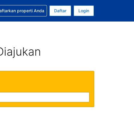
tkan bantuan untuk pemesanan Anda
aftarkan properti Anda
Daftar
Login
ata uang Anda saat ini adalah Dolar Amerika Serikat
da. Bahasa Anda saat ini adalah Bahasa Indonesia
Diajukan