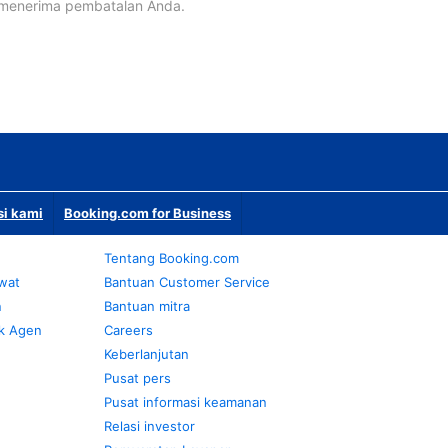
 menerima pembatalan Anda.
si kami
Booking.com for Business
Tentang Booking.com
awat
Bantuan Customer Service
n
Bantuan mitra
k Agen
Careers
Keberlanjutan
Pusat pers
Pusat informasi keamanan
Relasi investor