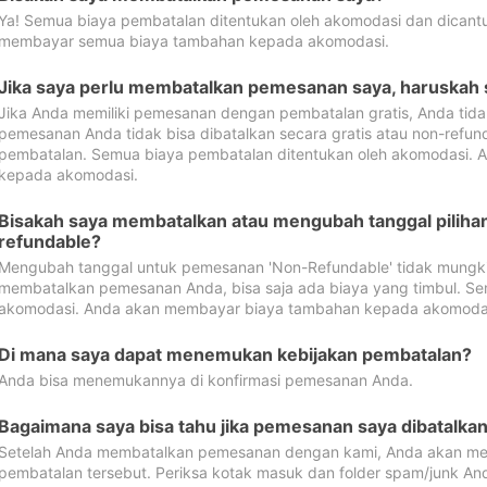
Ya! Semua biaya pembatalan ditentukan oleh akomodasi dan dican
membayar semua biaya tambahan kepada akomodasi.
Jika saya perlu membatalkan pemesanan saya, haruskah
Jika Anda memiliki pemesanan dengan pembatalan gratis, Anda tid
pemesanan Anda tidak bisa dibatalkan secara gratis atau non-refun
pembatalan. Semua biaya pembatalan ditentukan oleh akomodasi.
kepada akomodasi.
Bisakah saya membatalkan atau mengubah tanggal pilih
refundable?
Mengubah tanggal untuk pemesanan 'Non-Refundable' tidak mungkin
membatalkan pemesanan Anda, bisa saja ada biaya yang timbul. Se
akomodasi. Anda akan membayar biaya tambahan kepada akomoda
Di mana saya dapat menemukan kebijakan pembatalan?
Anda bisa menemukannya di konfirmasi pemesanan Anda.
Bagaimana saya bisa tahu jika pemesanan saya dibatalka
Setelah Anda membatalkan pemesanan dengan kami, Anda akan me
pembatalan tersebut. Periksa kotak masuk dan folder spam/junk An