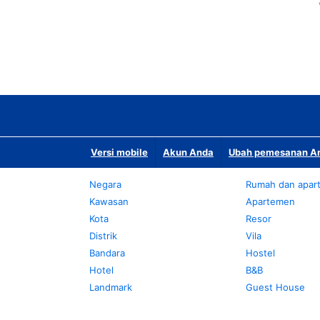
Versi mobile
Akun Anda
Ubah pemesanan An
Negara
Rumah dan apar
Kawasan
Apartemen
Kota
Resor
Distrik
Vila
Bandara
Hostel
Hotel
B&B
Landmark
Guest House