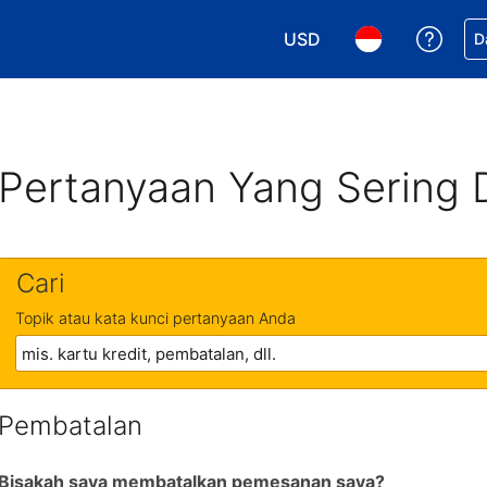
USD
Dapa
D
Pilih mata uang Anda. M
Pilih bahasa An
Pertanyaan Yang Sering 
Cari
Topik atau kata kunci pertanyaan Anda
Pembatalan
Bisakah saya membatalkan pemesanan saya?