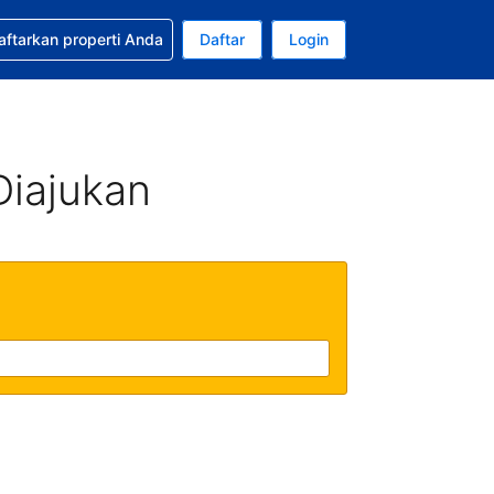
tkan bantuan untuk pemesanan Anda
aftarkan properti Anda
Daftar
Login
ata uang Anda saat ini adalah Dolar Amerika Serikat
da. Bahasa Anda saat ini adalah Bahasa Indonesia
Diajukan