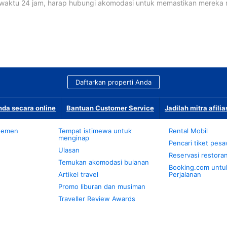
waktu 24 jam, harap hubungi akomodasi untuk memastikan mereka
Daftarkan properti Anda
da secara online
Bantuan Customer Service
Jadilah mitra afilia
temen
Tempat istimewa untuk
Rental Mobil
menginap
Pencari tiket pes
Ulasan
Reservasi restora
Temukan akomodasi bulanan
Booking.com untu
Artikel travel
Perjalanan
Promo liburan dan musiman
Traveller Review Awards