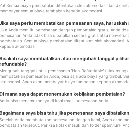
Ya! Semua biaya pembatalan ditentukan oleh akomodasi dan dican
membayar semua biaya tambahan kepada akomodasi.
Jika saya perlu membatalkan pemesanan saya, haruskah
Jika Anda memiliki pemesanan dengan pembatalan gratis, Anda tid
pemesanan Anda tidak bisa dibatalkan secara gratis atau non-refun
pembatalan. Semua biaya pembatalan ditentukan oleh akomodasi.
kepada akomodasi.
Bisakah saya membatalkan atau mengubah tanggal pilih
refundable?
Mengubah tanggal untuk pemesanan 'Non-Refundable' tidak mungkin
membatalkan pemesanan Anda, bisa saja ada biaya yang timbul. Se
akomodasi. Anda akan membayar biaya tambahan kepada akomoda
Di mana saya dapat menemukan kebijakan pembatalan?
Anda bisa menemukannya di konfirmasi pemesanan Anda.
Bagaimana saya bisa tahu jika pemesanan saya dibatalka
Setelah Anda membatalkan pemesanan dengan kami, Anda akan me
pembatalan tersebut. Periksa kotak masuk dan folder spam/junk An