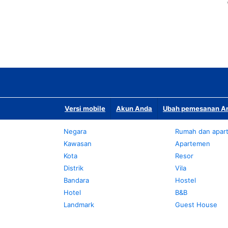
Versi mobile
Akun Anda
Ubah pemesanan An
Negara
Rumah dan apar
Kawasan
Apartemen
Kota
Resor
Distrik
Vila
Bandara
Hostel
Hotel
B&B
Landmark
Guest House