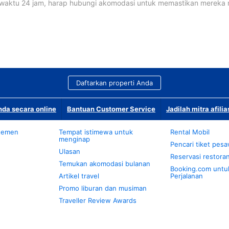
waktu 24 jam, harap hubungi akomodasi untuk memastikan mereka
Daftarkan properti Anda
da secara online
Bantuan Customer Service
Jadilah mitra afilia
temen
Tempat istimewa untuk
Rental Mobil
menginap
Pencari tiket pes
Ulasan
Reservasi restora
Temukan akomodasi bulanan
Booking.com untu
Artikel travel
Perjalanan
Promo liburan dan musiman
Traveller Review Awards