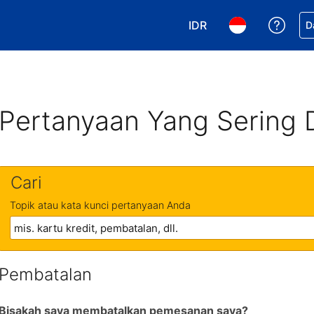
IDR
Dapa
D
Pilih mata uang Anda. 
Pilih bahasa An
Pertanyaan Yang Sering 
Cari
Topik atau kata kunci pertanyaan Anda
Pembatalan
Bisakah saya membatalkan pemesanan saya?