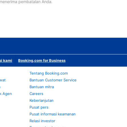
 menerima pembatalan Anda.
si kami
Booking.com for Business
Tentang Booking.com
awat
Bantuan Customer Service
n
Bantuan mitra
k Agen
Careers
Keberlanjutan
Pusat pers
Pusat informasi keamanan
Relasi investor