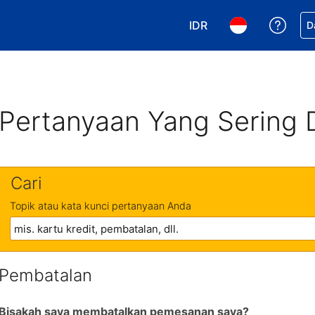
IDR
Dapa
D
Pilih mata uang Anda. 
Pilih bahasa An
Pertanyaan Yang Sering 
Cari
Topik atau kata kunci pertanyaan Anda
Pembatalan
Bisakah saya membatalkan pemesanan saya?