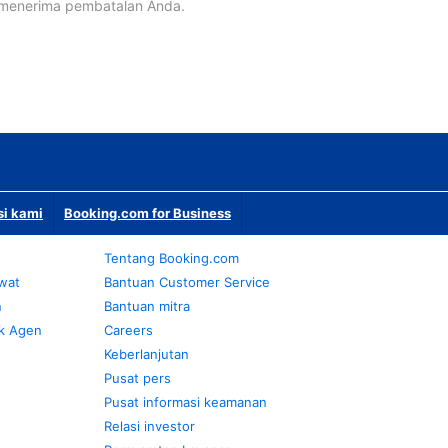
 menerima pembatalan Anda.
si kami
Booking.com for Business
Tentang Booking.com
awat
Bantuan Customer Service
n
Bantuan mitra
k Agen
Careers
Keberlanjutan
Pusat pers
Pusat informasi keamanan
Relasi investor