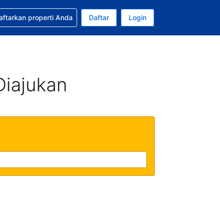
tkan bantuan untuk pemesanan Anda
aftarkan properti Anda
Daftar
Login
Mata uang Anda saat ini adalah Rupiah Indonesia
da. Bahasa Anda saat ini adalah Bahasa Indonesia
Diajukan