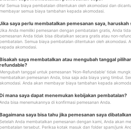
Ya! Semua biaya pembatalan ditentukan oleh akomodasi dan dican
membayar semua biaya tambahan kepada akomodasi.
Jika saya perlu membatalkan pemesanan saya, haruskah
Jika Anda memiliki pemesanan dengan pembatalan gratis, Anda tid
pemesanan Anda tidak bisa dibatalkan secara gratis atau non-refun
pembatalan. Semua biaya pembatalan ditentukan oleh akomodasi.
kepada akomodasi.
Bisakah saya membatalkan atau mengubah tanggal pilih
refundable?
Mengubah tanggal untuk pemesanan 'Non-Refundable' tidak mungkin
membatalkan pemesanan Anda, bisa saja ada biaya yang timbul. Se
akomodasi. Anda akan membayar biaya tambahan kepada akomoda
Di mana saya dapat menemukan kebijakan pembatalan?
Anda bisa menemukannya di konfirmasi pemesanan Anda.
Bagaimana saya bisa tahu jika pemesanan saya dibatalka
Setelah Anda membatalkan pemesanan dengan kami, Anda akan me
pembatalan tersebut. Periksa kotak masuk dan folder spam/junk An