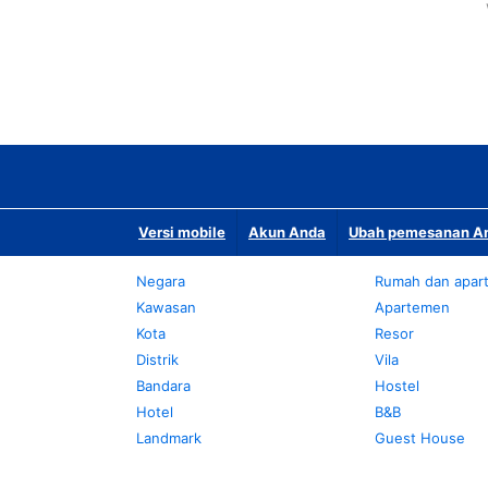
Versi mobile
Akun Anda
Ubah pemesanan An
Negara
Rumah dan apar
Kawasan
Apartemen
Kota
Resor
Distrik
Vila
Bandara
Hostel
Hotel
B&B
Landmark
Guest House