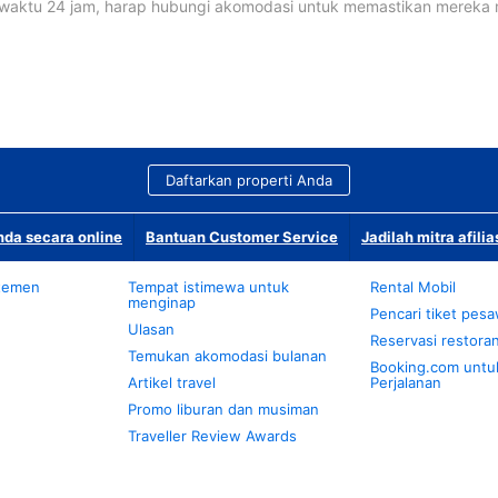
waktu 24 jam, harap hubungi akomodasi untuk memastikan mereka
Daftarkan properti Anda
da secara online
Bantuan Customer Service
Jadilah mitra afilia
temen
Tempat istimewa untuk
Rental Mobil
menginap
Pencari tiket pes
Ulasan
Reservasi restora
Temukan akomodasi bulanan
Booking.com untu
Artikel travel
Perjalanan
Promo liburan dan musiman
Traveller Review Awards