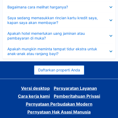
Dipersempit
Bagaimana cara melihat harganya?
Dipersempit
Saya sedang memasukkan rincian kartu kredit saya,
kapan saya akan membayar?
Dipersempit
Apakah hotel memerlukan uang jaminan atau
pembayaran di muka?
Dipersempit
Apakah mungkin meminta tempat tidur ekstra untuk
anak-anak atau ranjang bayi?
Daftarkan properti Anda
Versi desktop
Persyaratan Layanan
Cara kerja kami
Pemberitahuan Privasi
Pernyataan Perbudakan Modern
Pernyataan Hak Asasi Manusia