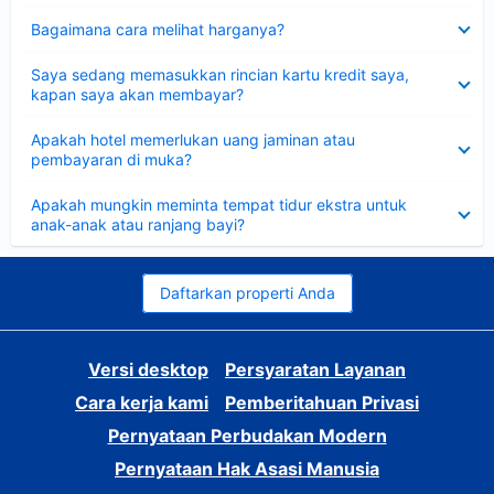
Dipersempit
Bagaimana cara melihat harganya?
Dipersempit
Saya sedang memasukkan rincian kartu kredit saya,
kapan saya akan membayar?
Dipersempit
Apakah hotel memerlukan uang jaminan atau
pembayaran di muka?
Dipersempit
Apakah mungkin meminta tempat tidur ekstra untuk
anak-anak atau ranjang bayi?
Daftarkan properti Anda
Versi desktop
Persyaratan Layanan
Cara kerja kami
Pemberitahuan Privasi
Pernyataan Perbudakan Modern
Pernyataan Hak Asasi Manusia