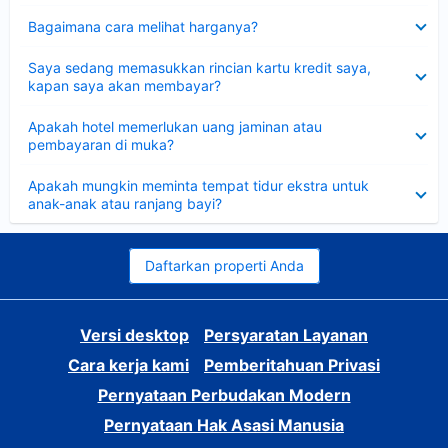
Dipersempit
Bagaimana cara melihat harganya?
Dipersempit
Saya sedang memasukkan rincian kartu kredit saya,
kapan saya akan membayar?
Dipersempit
Apakah hotel memerlukan uang jaminan atau
pembayaran di muka?
Dipersempit
Apakah mungkin meminta tempat tidur ekstra untuk
anak-anak atau ranjang bayi?
Daftarkan properti Anda
Versi desktop
Persyaratan Layanan
Cara kerja kami
Pemberitahuan Privasi
Pernyataan Perbudakan Modern
Pernyataan Hak Asasi Manusia