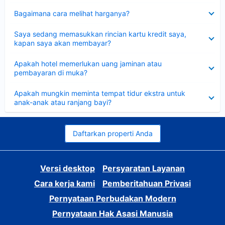
Dipersempit
Bagaimana cara melihat harganya?
Dipersempit
Saya sedang memasukkan rincian kartu kredit saya,
kapan saya akan membayar?
Dipersempit
Apakah hotel memerlukan uang jaminan atau
pembayaran di muka?
Dipersempit
Apakah mungkin meminta tempat tidur ekstra untuk
anak-anak atau ranjang bayi?
Daftarkan properti Anda
Versi desktop
Persyaratan Layanan
Cara kerja kami
Pemberitahuan Privasi
Pernyataan Perbudakan Modern
Pernyataan Hak Asasi Manusia