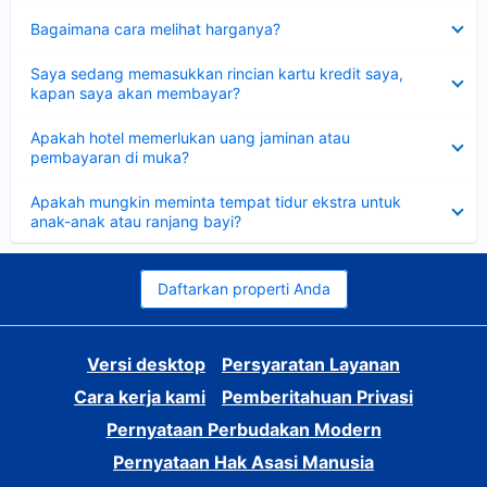
Dipersempit
Bagaimana cara melihat harganya?
Dipersempit
Saya sedang memasukkan rincian kartu kredit saya,
kapan saya akan membayar?
Dipersempit
Apakah hotel memerlukan uang jaminan atau
pembayaran di muka?
Dipersempit
Apakah mungkin meminta tempat tidur ekstra untuk
anak-anak atau ranjang bayi?
Daftarkan properti Anda
Versi desktop
Persyaratan Layanan
Cara kerja kami
Pemberitahuan Privasi
Pernyataan Perbudakan Modern
Pernyataan Hak Asasi Manusia