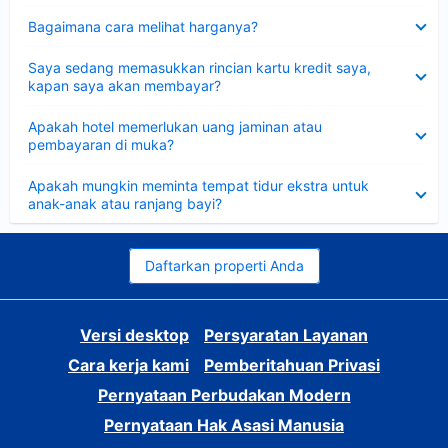
Dipersempit
Bagaimana cara melihat harganya?
Dipersempit
Saya sedang memasukkan rincian kartu kredit saya,
kapan saya akan membayar?
Dipersempit
Apakah hotel memerlukan uang jaminan atau
pembayaran di muka?
Dipersempit
Apakah mungkin meminta tempat tidur ekstra untuk
anak-anak atau ranjang bayi?
Daftarkan properti Anda
Versi desktop
Persyaratan Layanan
Cara kerja kami
Pemberitahuan Privasi
Pernyataan Perbudakan Modern
Pernyataan Hak Asasi Manusia