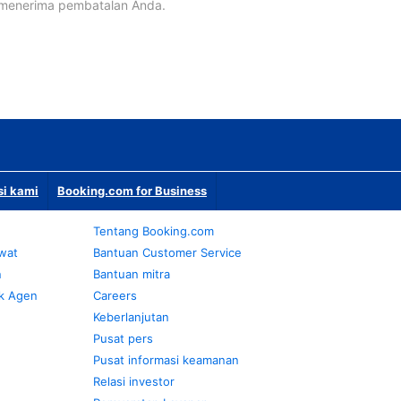
 menerima pembatalan Anda.
si kami
Booking.com for Business
Tentang Booking.com
awat
Bantuan Customer Service
n
Bantuan mitra
k Agen
Careers
Keberlanjutan
Pusat pers
Pusat informasi keamanan
Relasi investor