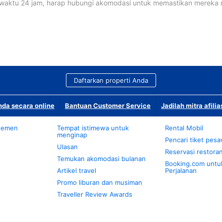
waktu 24 jam, harap hubungi akomodasi untuk memastikan mereka
Daftarkan properti Anda
da secara online
Bantuan Customer Service
Jadilah mitra afilia
temen
Tempat istimewa untuk
Rental Mobil
menginap
Pencari tiket pes
Ulasan
Reservasi restora
Temukan akomodasi bulanan
Booking.com untu
Artikel travel
Perjalanan
Promo liburan dan musiman
Traveller Review Awards