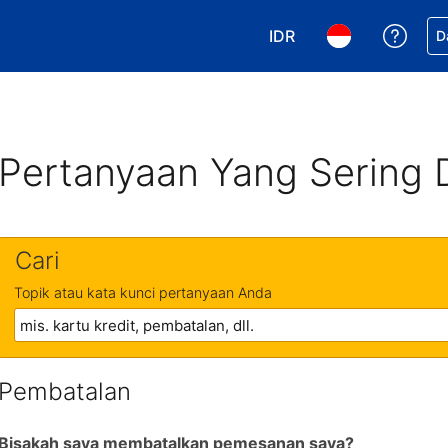
IDR
Dapa
D
Pilih mata uang Anda. 
Pilih bahasa An
Pertanyaan Yang Sering 
Cari
Topik atau kata kunci pertanyaan Anda
Pembatalan
Bisakah saya membatalkan pemesanan saya?