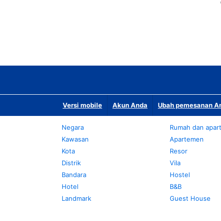
Versi mobile
Akun Anda
Ubah pemesanan An
Negara
Rumah dan apar
Kawasan
Apartemen
Kota
Resor
Distrik
Vila
Bandara
Hostel
Hotel
B&B
Landmark
Guest House