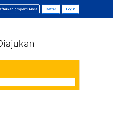
tkan bantuan untuk pemesanan Anda
aftarkan properti Anda
Daftar
Login
Mata uang Anda saat ini adalah Rupiah Indonesia
da. Bahasa Anda saat ini adalah Bahasa Indonesia
Diajukan