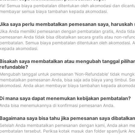
Ya! Semua biaya pembatalan ditentukan oleh akomodasi dan dican
membayar semua biaya tambahan kepada akomodasi.
Jika saya perlu membatalkan pemesanan saya, haruskah
Jika Anda memiliki pemesanan dengan pembatalan gratis, Anda tid
pemesanan Anda tidak bisa dibatalkan secara gratis atau non-refun
pembatalan. Semua biaya pembatalan ditentukan oleh akomodasi.
kepada akomodasi.
Bisakah saya membatalkan atau mengubah tanggal pilih
refundable?
Mengubah tanggal untuk pemesanan 'Non-Refundable' tidak mungkin
membatalkan pemesanan Anda, bisa saja ada biaya yang timbul. Se
akomodasi. Anda akan membayar biaya tambahan kepada akomoda
Di mana saya dapat menemukan kebijakan pembatalan?
Anda bisa menemukannya di konfirmasi pemesanan Anda.
Bagaimana saya bisa tahu jika pemesanan saya dibatalka
Setelah Anda membatalkan pemesanan dengan kami, Anda akan me
pembatalan tersebut. Periksa kotak masuk dan folder spam/junk An