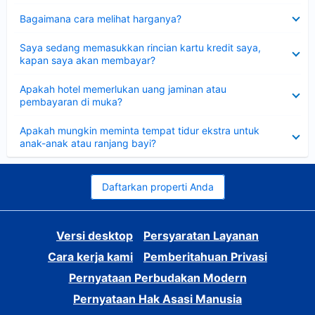
Dipersempit
Bagaimana cara melihat harganya?
Dipersempit
Saya sedang memasukkan rincian kartu kredit saya,
kapan saya akan membayar?
Dipersempit
Apakah hotel memerlukan uang jaminan atau
pembayaran di muka?
Dipersempit
Apakah mungkin meminta tempat tidur ekstra untuk
anak-anak atau ranjang bayi?
Daftarkan properti Anda
Versi desktop
Persyaratan Layanan
Cara kerja kami
Pemberitahuan Privasi
Pernyataan Perbudakan Modern
Pernyataan Hak Asasi Manusia