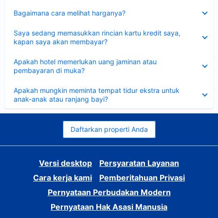
Dipersempit
Bagaimana cara melihat harganya?
Dipersempit
Saya sedang memasukkan rincian kartu kredit saya,
kapan saya akan membayar?
Dipersempit
Apakah hotel memerlukan uang jaminan atau
pembayaran di muka?
Dipersempit
Apakah mungkin meminta tempat tidur ekstra untuk
anak-anak atau ranjang bayi?
Daftarkan properti Anda
Versi desktop
Persyaratan Layanan
Cara kerja kami
Pemberitahuan Privasi
Pernyataan Perbudakan Modern
Pernyataan Hak Asasi Manusia