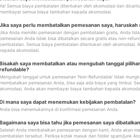
Ya! Semua biaya pembatalan ditentukan oleh akomodasi dan dican
membayar semua biaya tambahan kepada akomodasi.
Jika saya perlu membatalkan pemesanan saya, haruskah
Jika Anda memiliki pemesanan dengan pembatalan gratis, Anda tid
pemesanan Anda tidak bisa dibatalkan secara gratis atau non-refun
pembatalan. Semua biaya pembatalan ditentukan oleh akomodasi.
kepada akomodasi.
Bisakah saya membatalkan atau mengubah tanggal pilih
refundable?
Mengubah tanggal untuk pemesanan 'Non-Refundable' tidak mungkin
membatalkan pemesanan Anda, bisa saja ada biaya yang timbul. Se
akomodasi. Anda akan membayar biaya tambahan kepada akomoda
Di mana saya dapat menemukan kebijakan pembatalan?
Anda bisa menemukannya di konfirmasi pemesanan Anda.
Bagaimana saya bisa tahu jika pemesanan saya dibatalka
Setelah Anda membatalkan pemesanan dengan kami, Anda akan me
pembatalan tersebut. Periksa kotak masuk dan folder spam/junk An