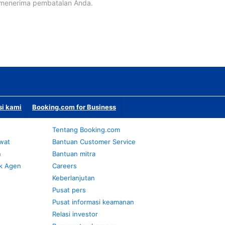
 menerima pembatalan Anda.
si kami
Booking.com for Business
Tentang Booking.com
awat
Bantuan Customer Service
n
Bantuan mitra
k Agen
Careers
Keberlanjutan
Pusat pers
Pusat informasi keamanan
Relasi investor