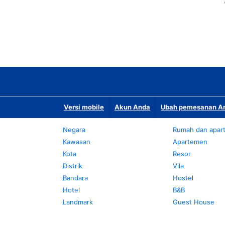
Versi mobile
Akun Anda
Ubah pemesanan An
Negara
Rumah dan apar
Kawasan
Apartemen
Kota
Resor
Distrik
Vila
Bandara
Hostel
Hotel
B&B
Landmark
Guest House