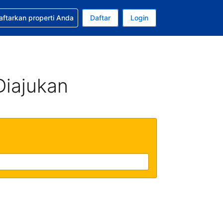
tkan bantuan untuk pemesanan Anda
aftarkan properti Anda
Daftar
Login
Mata uang Anda saat ini adalah Rupiah Indonesia
da. Bahasa Anda saat ini adalah Bahasa Indonesia
Diajukan