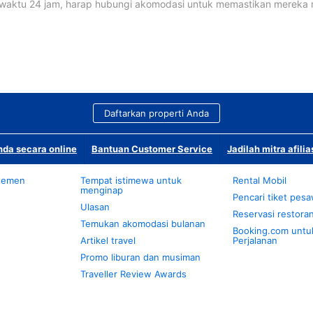
waktu 24 jam, harap hubungi akomodasi untuk memastikan mereka
Daftarkan properti Anda
da secara online
Bantuan Customer Service
Jadilah mitra afilia
temen
Tempat istimewa untuk
Rental Mobil
menginap
Pencari tiket pes
Ulasan
Reservasi restora
Temukan akomodasi bulanan
Booking.com untu
Artikel travel
Perjalanan
Promo liburan dan musiman
Traveller Review Awards