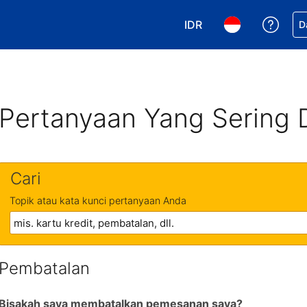
IDR
Dapa
D
Pilih mata uang Anda. 
Pilih bahasa An
Pertanyaan Yang Sering 
Cari
Topik atau kata kunci pertanyaan Anda
Pembatalan
Bisakah saya membatalkan pemesanan saya?