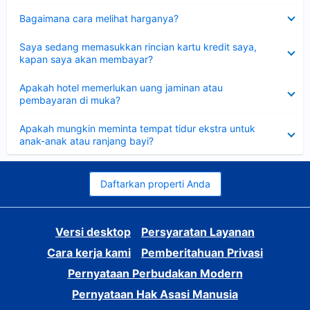
Dipersempit
Bagaimana cara melihat harganya?
Dipersempit
Saya sedang memasukkan rincian kartu kredit saya,
kapan saya akan membayar?
Dipersempit
Apakah hotel memerlukan uang jaminan atau
pembayaran di muka?
Dipersempit
Apakah mungkin meminta tempat tidur ekstra untuk
anak-anak atau ranjang bayi?
Daftarkan properti Anda
Versi desktop
Persyaratan Layanan
Cara kerja kami
Pemberitahuan Privasi
Pernyataan Perbudakan Modern
Pernyataan Hak Asasi Manusia