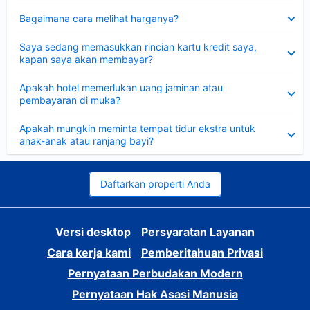
Dipersempit
Bagaimana cara melihat harganya?
Dipersempit
Saya sedang memasukkan rincian kartu kredit saya,
kapan saya akan membayar?
Dipersempit
Apakah hotel memerlukan uang jaminan atau
pembayaran di muka?
Dipersempit
Apakah mungkin meminta tempat tidur ekstra untuk
anak-anak atau ranjang bayi?
Daftarkan properti Anda
Versi desktop
Persyaratan Layanan
Cara kerja kami
Pemberitahuan Privasi
Pernyataan Perbudakan Modern
Pernyataan Hak Asasi Manusia