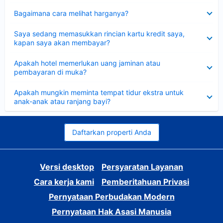
Dipersempit
Bagaimana cara melihat harganya?
Dipersempit
Saya sedang memasukkan rincian kartu kredit saya,
kapan saya akan membayar?
Dipersempit
Apakah hotel memerlukan uang jaminan atau
pembayaran di muka?
Dipersempit
Apakah mungkin meminta tempat tidur ekstra untuk
anak-anak atau ranjang bayi?
Daftarkan properti Anda
Versi desktop
Persyaratan Layanan
Cara kerja kami
Pemberitahuan Privasi
Pernyataan Perbudakan Modern
Pernyataan Hak Asasi Manusia