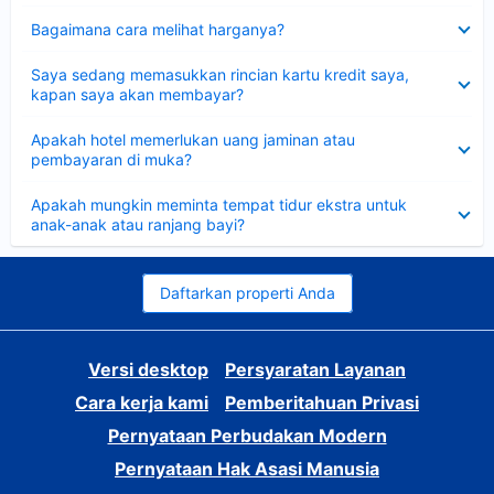
Dipersempit
Bagaimana cara melihat harganya?
Dipersempit
Saya sedang memasukkan rincian kartu kredit saya,
kapan saya akan membayar?
Dipersempit
Apakah hotel memerlukan uang jaminan atau
pembayaran di muka?
Dipersempit
Apakah mungkin meminta tempat tidur ekstra untuk
anak-anak atau ranjang bayi?
Daftarkan properti Anda
Versi desktop
Persyaratan Layanan
Cara kerja kami
Pemberitahuan Privasi
Pernyataan Perbudakan Modern
Pernyataan Hak Asasi Manusia