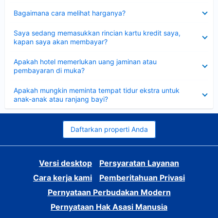
Dipersempit
Bagaimana cara melihat harganya?
Dipersempit
Saya sedang memasukkan rincian kartu kredit saya,
kapan saya akan membayar?
Dipersempit
Apakah hotel memerlukan uang jaminan atau
pembayaran di muka?
Dipersempit
Apakah mungkin meminta tempat tidur ekstra untuk
anak-anak atau ranjang bayi?
Daftarkan properti Anda
Versi desktop
Persyaratan Layanan
Cara kerja kami
Pemberitahuan Privasi
Pernyataan Perbudakan Modern
Pernyataan Hak Asasi Manusia