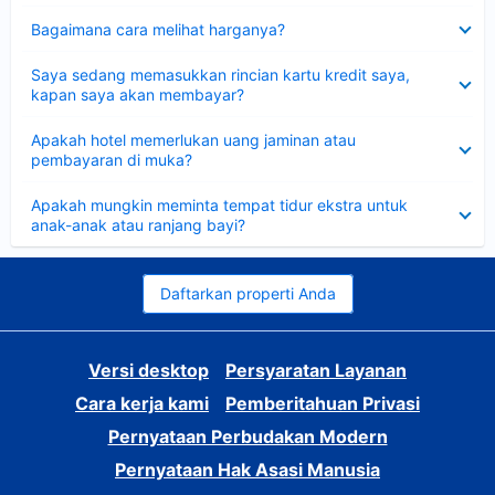
Dipersempit
Bagaimana cara melihat harganya?
Dipersempit
Saya sedang memasukkan rincian kartu kredit saya,
kapan saya akan membayar?
Dipersempit
Apakah hotel memerlukan uang jaminan atau
pembayaran di muka?
Dipersempit
Apakah mungkin meminta tempat tidur ekstra untuk
anak-anak atau ranjang bayi?
Daftarkan properti Anda
Versi desktop
Persyaratan Layanan
Cara kerja kami
Pemberitahuan Privasi
Pernyataan Perbudakan Modern
Pernyataan Hak Asasi Manusia