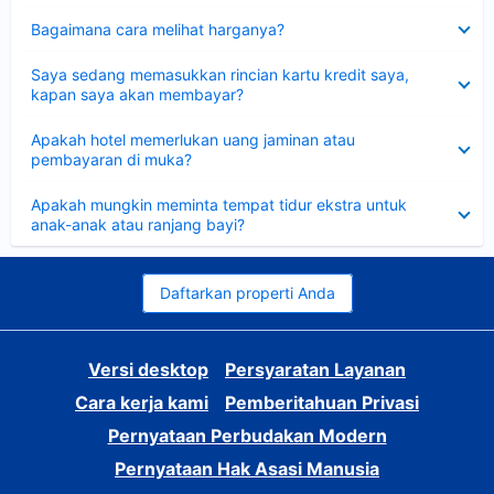
Dipersempit
Bagaimana cara melihat harganya?
Dipersempit
Saya sedang memasukkan rincian kartu kredit saya,
kapan saya akan membayar?
Dipersempit
Apakah hotel memerlukan uang jaminan atau
pembayaran di muka?
Dipersempit
Apakah mungkin meminta tempat tidur ekstra untuk
anak-anak atau ranjang bayi?
Daftarkan properti Anda
Versi desktop
Persyaratan Layanan
Cara kerja kami
Pemberitahuan Privasi
Pernyataan Perbudakan Modern
Pernyataan Hak Asasi Manusia