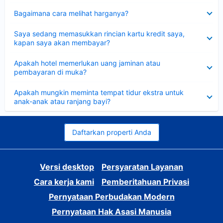
Dipersempit
Bagaimana cara melihat harganya?
Dipersempit
Saya sedang memasukkan rincian kartu kredit saya,
kapan saya akan membayar?
Dipersempit
Apakah hotel memerlukan uang jaminan atau
pembayaran di muka?
Dipersempit
Apakah mungkin meminta tempat tidur ekstra untuk
anak-anak atau ranjang bayi?
Daftarkan properti Anda
Versi desktop
Persyaratan Layanan
Cara kerja kami
Pemberitahuan Privasi
Pernyataan Perbudakan Modern
Pernyataan Hak Asasi Manusia