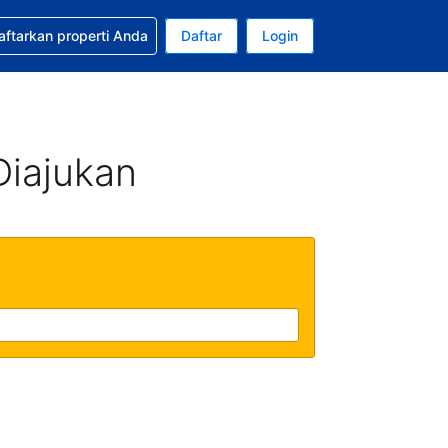
tkan bantuan untuk pemesanan Anda
aftarkan properti Anda
Daftar
Login
ata uang Anda saat ini adalah Dolar Amerika Serikat
da. Bahasa Anda saat ini adalah Bahasa Indonesia
Diajukan