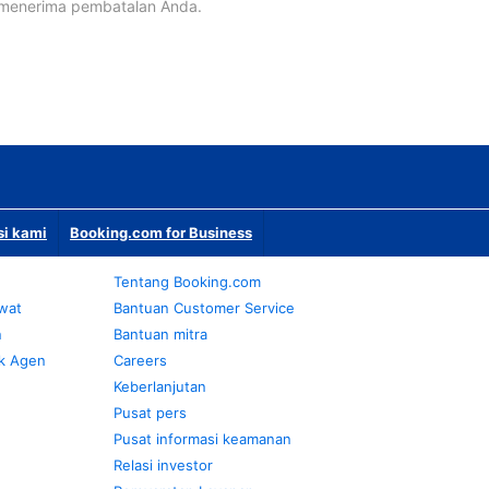
 menerima pembatalan Anda.
si kami
Booking.com for Business
Tentang Booking.com
awat
Bantuan Customer Service
n
Bantuan mitra
k Agen
Careers
Keberlanjutan
Pusat pers
Pusat informasi keamanan
Relasi investor