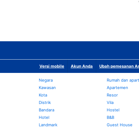
Versi mobile
Akun Anda
Ubah pemesanan An
Negara
Rumah dan apar
Kawasan
Apartemen
Kota
Resor
Distrik
Vila
Bandara
Hostel
Hotel
B&B
Landmark
Guest House