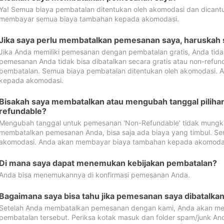
Ya! Semua biaya pembatalan ditentukan oleh akomodasi dan dican
membayar semua biaya tambahan kepada akomodasi.
Jika saya perlu membatalkan pemesanan saya, haruskah
Jika Anda memiliki pemesanan dengan pembatalan gratis, Anda tid
pemesanan Anda tidak bisa dibatalkan secara gratis atau non-refun
pembatalan. Semua biaya pembatalan ditentukan oleh akomodasi.
kepada akomodasi.
Bisakah saya membatalkan atau mengubah tanggal pilih
refundable?
Mengubah tanggal untuk pemesanan 'Non-Refundable' tidak mungkin
membatalkan pemesanan Anda, bisa saja ada biaya yang timbul. Se
akomodasi. Anda akan membayar biaya tambahan kepada akomoda
Di mana saya dapat menemukan kebijakan pembatalan?
Anda bisa menemukannya di konfirmasi pemesanan Anda.
Bagaimana saya bisa tahu jika pemesanan saya dibatalka
Setelah Anda membatalkan pemesanan dengan kami, Anda akan me
pembatalan tersebut. Periksa kotak masuk dan folder spam/junk An