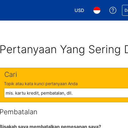
USD
Dapa
D
Pilih mata uang Anda. M
Pilih bahasa An
Pertanyaan Yang Sering 
Cari
Topik atau kata kunci pertanyaan Anda
Pembatalan
Bisakah saya membatalkan pemesanan saya?