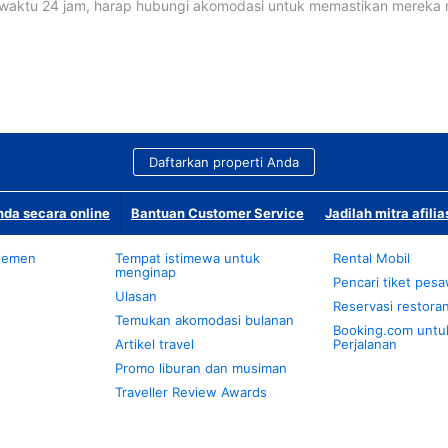
waktu 24 jam, harap hubungi akomodasi untuk memastikan mereka
Daftarkan properti Anda
da secara online
Bantuan Customer Service
Jadilah mitra afilia
temen
Tempat istimewa untuk
Rental Mobil
menginap
Pencari tiket pes
Ulasan
Reservasi restora
Temukan akomodasi bulanan
Booking.com untu
Artikel travel
Perjalanan
Promo liburan dan musiman
Traveller Review Awards