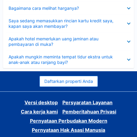
Dipersempit
Bagaimana cara melihat harganya?
Dipersempit
Saya sedang memasukkan rincian kartu kredit saya,
kapan saya akan membayar?
Dipersempit
Apakah hotel memerlukan uang jaminan atau
pembayaran di muka?
Dipersempit
Apakah mungkin meminta tempat tidur ekstra untuk
anak-anak atau ranjang bayi?
Daftarkan properti Anda
Versi desktop
Persyaratan Layanan
Cara kerja kami
Pemberitahuan Privasi
Pernyataan Perbudakan Modern
Pernyataan Hak Asasi Manusia