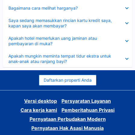
Dipersempit
Bagaimana cara melihat harganya?
Dipersempit
Saya sedang memasukkan rincian kartu kredit saya,
kapan saya akan membayar?
Dipersempit
Apakah hotel memerlukan uang jaminan atau
pembayaran di muka?
Dipersempit
Apakah mungkin meminta tempat tidur ekstra untuk
anak-anak atau ranjang bayi?
Daftarkan properti Anda
Versi desktop
Persyaratan Layanan
Cara kerja kami
Pemberitahuan Privasi
Pernyataan Perbudakan Modern
Pernyataan Hak Asasi Manusia