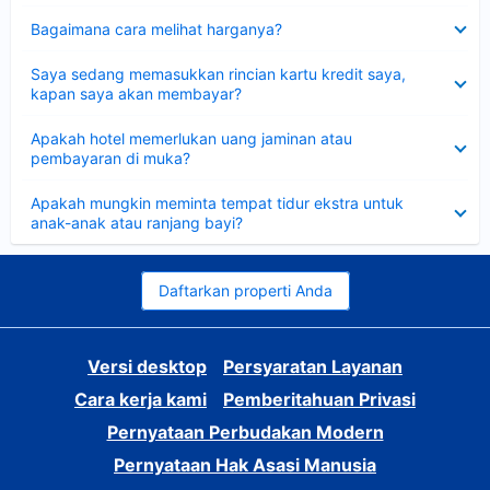
Dipersempit
Bagaimana cara melihat harganya?
Dipersempit
Saya sedang memasukkan rincian kartu kredit saya,
kapan saya akan membayar?
Dipersempit
Apakah hotel memerlukan uang jaminan atau
pembayaran di muka?
Dipersempit
Apakah mungkin meminta tempat tidur ekstra untuk
anak-anak atau ranjang bayi?
Daftarkan properti Anda
Versi desktop
Persyaratan Layanan
Cara kerja kami
Pemberitahuan Privasi
Pernyataan Perbudakan Modern
Pernyataan Hak Asasi Manusia