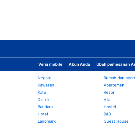
Versi mobile
Akun Anda
Ubah pemesanan An
Negara
Rumah dan apar
Kawasan
Apartemen
Kota
Resor
Distrik
Vila
Bandara
Hostel
Hotel
B&B
Landmark
Guest House