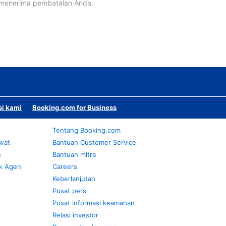
 menerima pembatalan Anda.
si kami
Booking.com for Business
Tentang Booking.com
awat
Bantuan Customer Service
n
Bantuan mitra
k Agen
Careers
Keberlanjutan
Pusat pers
Pusat informasi keamanan
Relasi investor