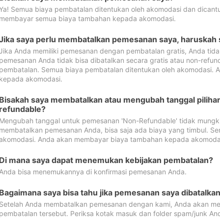
Ya! Semua biaya pembatalan ditentukan oleh akomodasi dan dican
membayar semua biaya tambahan kepada akomodasi.
Jika saya perlu membatalkan pemesanan saya, haruskah
Jika Anda memiliki pemesanan dengan pembatalan gratis, Anda tid
pemesanan Anda tidak bisa dibatalkan secara gratis atau non-refun
pembatalan. Semua biaya pembatalan ditentukan oleh akomodasi.
kepada akomodasi.
Bisakah saya membatalkan atau mengubah tanggal pilih
refundable?
Mengubah tanggal untuk pemesanan 'Non-Refundable' tidak mungkin
membatalkan pemesanan Anda, bisa saja ada biaya yang timbul. Se
akomodasi. Anda akan membayar biaya tambahan kepada akomoda
Di mana saya dapat menemukan kebijakan pembatalan?
Anda bisa menemukannya di konfirmasi pemesanan Anda.
Bagaimana saya bisa tahu jika pemesanan saya dibatalka
Setelah Anda membatalkan pemesanan dengan kami, Anda akan me
pembatalan tersebut. Periksa kotak masuk dan folder spam/junk An