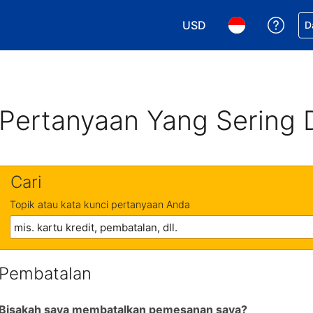
USD
Dapa
D
Pilih mata uang Anda. M
Pilih bahasa An
Pertanyaan Yang Sering 
Cari
Topik atau kata kunci pertanyaan Anda
Pembatalan
Bisakah saya membatalkan pemesanan saya?