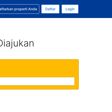
tkan bantuan untuk pemesanan Anda
aftarkan properti Anda
Daftar
Login
ata uang Anda saat ini adalah Dolar Amerika Serikat
da. Bahasa Anda saat ini adalah Bahasa Indonesia
Diajukan