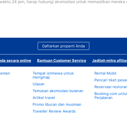
waktu 24 jam, harap hubungi akomodasi untuk memastikan mereka
Daftarkan properti Anda
da secara online
Bantuan Customer Service
Jadilah mitra afilia
temen
Tempat istimewa untuk
Rental Mobil
menginap
Pencari tiket pes
Ulasan
Reservasi restora
Temukan akomodasi bulanan
Booking.com untu
Artikel travel
Perjalanan
Promo liburan dan musiman
Traveller Review Awards